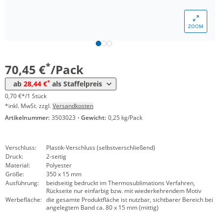
*
ab 10 Pack
39,51 €
0,40 €*/1Stück
ZOOM
*
ab 30 Pack
35,46 €
0,35 €*/1Stück
*
ab 50 Pack
31,54 €
0,32 €*/1Stück
*
70,45 €
/Pack
*
ab 100 Pack
29,51 €
0,30 €*/1Stück
*
ab
28,44 €
als Staffelpreis
*
ab 300 Pack
28,44 €
0,28 €*/1Stück
0,70 €*/1 Stück
*inkl. MwSt. zzgl.
Versandkosten
Artikelnummer:
3503023
·
Gewicht:
0,25 kg/Pack
Verschluss:
Plastik-Verschluss (selbstverschließend)
Druck:
2-seitig
Material:
Polyester
Größe:
350 x 15 mm
Ausführung:
beidseitig bedruckt im Thermosublimations Verfahren,
Rückseite nur einfarbig bzw. mit wiederkehrendem Motiv
Werbefläche:
die gesamte Produktfläche ist nutzbar, sichtbarer Bereich bei
angelegtem Band ca. 80 x 15 mm (mittig)