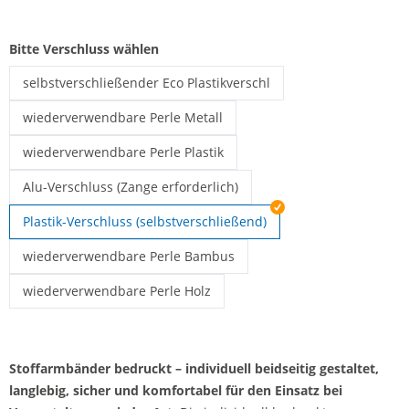
Bitte Verschluss wählen
selbstverschließender Eco Plastikverschl
Stoffarmbänder bedruckt | selbstverschließender Eco Plastikve
wiederverwendbare Perle Metall
Stoffarmbänder bedruckt | wiederverwendbare Perle Metall
wiederverwendbare Perle Plastik
Stoffarmbänder bedruckt | wiederverwendbare Perle Plastik
Alu-Verschluss (Zange erforderlich)
Einlassbänder Stoff bedruckt | Alu-Verschluss (Zange erforderl
Plastik-Verschluss (selbstverschließend)
wiederverwendbare Perle Bambus
Stoffarmbänder bedruckt | wiederverwendbare Perle Bambus
wiederverwendbare Perle Holz
Stoffarmbänder bedruckt | wiederverwendbare Perle Holz
Stoffarmbänder bedruckt – individuell beidseitig gestaltet,
langlebig, sicher und komfortabel für den Einsatz bei