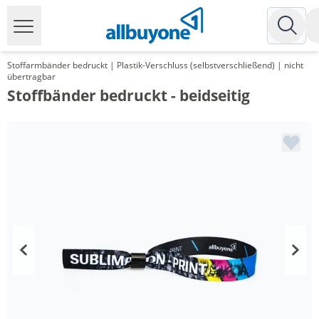
Stoffarmbänder bedruckt | Plastik-Verschluss (selbstverschließend) | nicht
übertragbar
Stoffbänder bedruckt - beidseitig
Menge
Preis
*
ab 2 Pack
61,52 €
0,62 €*/1Stück
*
ab 3 Pack
57,48 €
0,57 €*/1Stück
*
ab 5 Pack
52,48 €
0,52 €*/1Stück