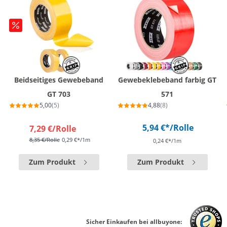
Beidseitiges Gewebeband
Gewebeklebeband farbig GT
GT 703
571
5,00
(5)
4,88
(8)
5,94 €*
/Rolle
7,29 €
/Rolle
8,35 €
/Rolle
0,29 €*/1m
0,24 €*/1m
Zum Produkt
Zum Produkt
Sicher Einkaufen bei allbuyone: