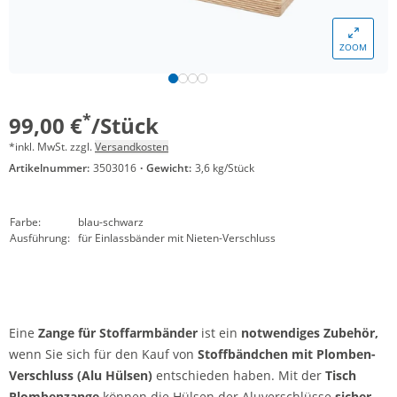
ZOOM
*
99,00 €
/Stück
*inkl. MwSt. zzgl.
Versandkosten
Artikelnummer:
3503016
·
Gewicht:
3,6 kg/Stück
Farbe:
blau-schwarz
Ausführung:
für Einlassbänder mit Nieten-Verschluss
Eine
Zange für Stoffarmbänder
ist ein
notwendiges Zubehör,
wenn Sie sich für den Kauf von
Stoffbändchen mit Plomben-
Verschluss (Alu Hülsen)
entschieden haben. Mit der
Tisch
Plombenzange
können die Hülsen der Aluverschlüsse
sicher