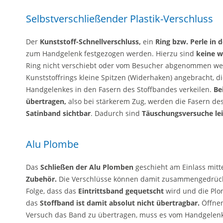
Selbstverschließender Plastik-Verschluss
Der
Kunststoff-Schnellverschluss,
ein
Ring bzw. Perle in 
zum Handgelenk festgezogen werden. Hierzu sind
keine w
Ring nicht verschiebt oder vom Besucher abgenommen wer
Kunststoffrings kleine Spitzen (Widerhaken) angebracht, d
Handgelenkes in den Fasern des Stoffbandes verkeilen.
Be
übertragen,
also bei stärkerem Zug, werden die Fasern d
Satinband sichtbar
. Dadurch sind
Täuschungsversuche lei
Alu Plombe
Das
Schließen der Alu Plomben
geschieht am Einlass mitt
Zubehör.
Die Verschlüsse können damit zusammengedrüc
Folge, dass das
Eintrittsband gequetscht
wird und die Plo
das
Stoffband ist damit absolut nicht übertragbar.
Öffnen
Versuch das Band zu übertragen, muss es vom Handgelen