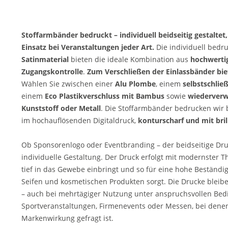
Stoffarmbänder bedruckt – individuell beidseitig gestaltet
Einsatz bei Veranstaltungen jeder Art.
Die individuell bedr
Satinmaterial
bieten die ideale Kombination aus
hochwerti
Zugangskontrolle
.
Zum Verschließen der Einlassbänder biet
Wählen Sie zwischen einer
Alu Plombe
, einem
selbstschlie
einem
Eco Plastikverschluss mit Bambus
sowie
wiederverw
Kunststoff oder Metall
. Die Stoffarmbänder bedrucken wir b
im hochauflösenden Digitaldruck,
konturscharf und mit bri
Ob Sponsorenlogo oder Eventbranding – der beidseitige Dru
individuelle Gestaltung. Der Druck erfolgt mit modernster T
tief in das Gewebe einbringt und so für eine hohe Beständi
Seifen und kosmetischen Produkten sorgt. Die Drucke bleib
– auch bei mehrtägiger Nutzung unter anspruchsvollen Bedin
Sportveranstaltungen, Firmenevents oder Messen, bei denen
Markenwirkung gefragt ist.