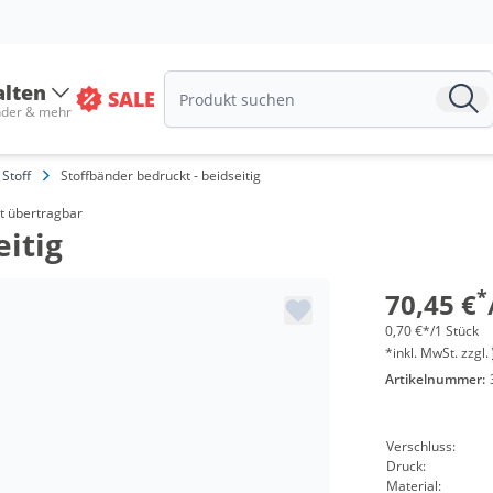
ab 2 Pa
alten
ab 3 Pa
SALE
nder & mehr
ab 5 Pa
Stoff
Stoffbänder bedruckt - beidseitig
ab 10 P
ht übertragbar
ab 30 P
eitig
ab 50 P
*
70,45 €
ab 100 
0,70 €*/1 Stück
*inkl. MwSt. zzgl.
ab 300 
Artikelnummer:
Verschluss:
Druck:
Material: