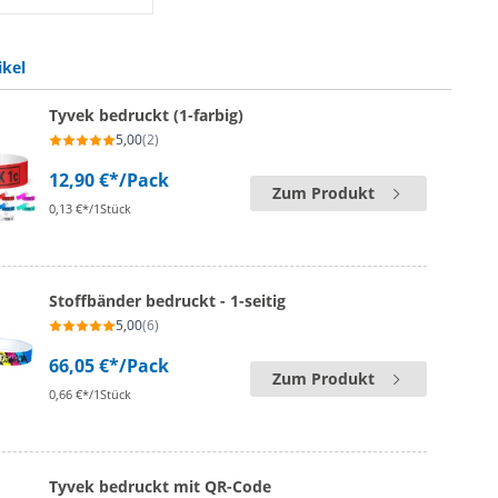
der bedruckt | wiederverwendbare Perle Holz
ikel
Tyvek bedruckt (1-farbig)
5,00
(2)
12,90 €*
/Pack
Zum Produkt
0,13 €*/1Stück
Stoffbänder bedruckt - 1-seitig
5,00
(6)
66,05 €*
/Pack
Zum Produkt
0,66 €*/1Stück
Tyvek bedruckt mit QR-Code