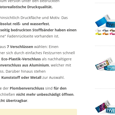
ium Version unter den bedruckten
otorealistische Druckqualität.
hinsichtlich Druckfläche und Motiv. Das
absolut reiß- und wasserfest
,
dseitig bedruckten Stoffbänder haben einen
ene" Fadenrückseite vorhanden ist.
 aus
7 Verschlüssen
wählen: Einen
cher sich durch einfaches Festzurren schnell
 Eco-Plastik-Verschluss
als nachhaltigere
nverschluss aus Aluminium
, welcher mit
s. Darüber hinaus stehen
Kunststoff oder Metall
zur Auswahl.
e der
Plombenverschluss
sind
für den
Schließen
nicht mehr unbeschädigt öffnen
.
cht übertragbar
.