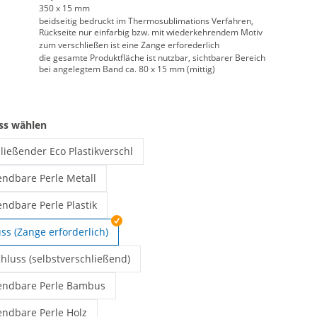
350 x 15 mm
beidseitig bedruckt im Thermosublimations Verfahren,
Rückseite nur einfarbig bzw. mit wiederkehrendem Motiv
zum verschließen ist eine Zange erforederlich
die gesamte Produktfläche ist nutzbar, sichtbarer Bereich
bei angelegtem Band ca. 80 x 15 mm (mittig)
uss wählen
ließender Eco Plastikverschl
er bedruckt | selbstverschließender Eco Plastikverschl
ndbare Perle Metall
der bedruckt | wiederverwendbare Perle Metall
ndbare Perle Plastik
der bedruckt | wiederverwendbare Perle Plastik
ss (Zange erforderlich)
chluss (selbstverschließend)
er bedruckt | Plastik-Verschluss (selbstverschließend)
endbare Perle Bambus
der bedruckt | wiederverwendbare Perle Bambus
ndbare Perle Holz