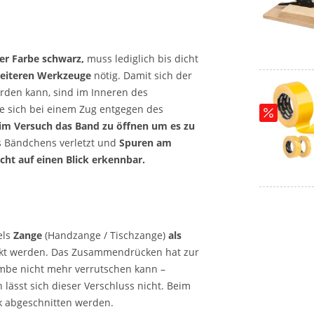
der Farbe schwarz,
muss lediglich bis dicht
eiteren Werkzeuge
nötig. Damit sich der
den kann, sind im Inneren des
ie sich bei einem Zug entgegen des
im Versuch das Band zu öffnen um es zu
es Bändchens verletzt und
Spuren am
cht auf einen Blick erkennbar.
els
Zange
(Handzange / Tischzange)
als
kt werden. Das Zusammendrücken hat zur
mbe nicht mehr verrutschen kann –
 lässt sich dieser Verschluss nicht. Beim
k abgeschnitten werden.