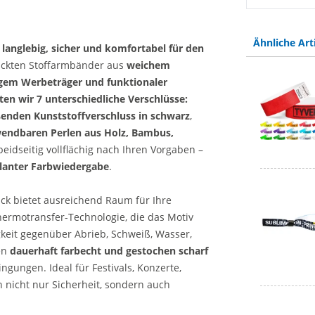
Stoffarmbän
Ähnliche Art
, langlebig, sicher und komfortabel für den
uckten Stoffarmbänder aus
weichem
gem Werbeträger und funktionaler
en wir 7 unterschiedliche Verschlüsse:
ßenden Kunststoffverschluss in schwarz
,
endbaren Perlen aus Holz, Bambus,
eidseitig vollflächig nach Ihren Vorgaben –
llanter Farbwiedergabe
.
ck bietet ausreichend Raum für Ihre
hermotransfer-Technologie, die das Motiv
gkeit gegenüber Abrieb, Schweiß, Wasser,
en
dauerhaft farbecht und gestochen scharf
gungen. Ideal für Festivals, Konzerte,
 nicht nur Sicherheit, sondern auch