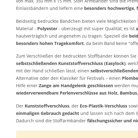
von max. 350 mm x 15 mm. Stoff Armbänder sind die Prem
Einlassbändern und liefern eine
besonders hochwertige, f
Beidseitig bedruckte Bändchen bieten viele Möglichkeiten 
Material -
Polyester
- überzeugt mit super Qualität, es ist
hautverträglich und angenehm zu tragen. Speziell die
bei
besonders hohen Tragekomfort
, da beim Band keine "off
Zum Verschließen der bedruckten Stoffbänder können Sie
selbstschließenden
Kunststoffverschluss (Easylock)
, wel
mit der Hand schließen lässt, einen
selbstverschließenden
Alternative oder den Klassiker für Festivals – einen
Plombe
Hilfe einer
Zange am Handgelenk geschlossen
werden mus
wiederverwendbare Perlenverschlüsse aus Holz, Bambus, 
Der
Kunststoffverschluss
, der
Eco-Plastik-Verschluss
sowi
einmaligen Gebrauch gedacht
und lassen sich nach dem 
Dadurch sind die Stoffarmbänder
fälschungssicher und ni