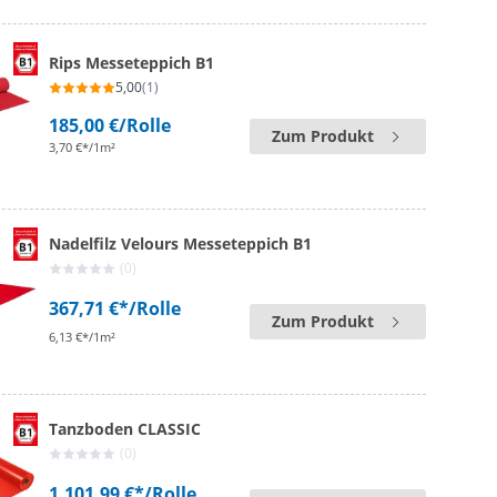
Rips Messeteppich B1
5,00
(1)
185,00 €
/Rolle
Zum Produkt
3,70 €*/1m²
Nadelfilz Velours Messeteppich B1
(0)
367,71 €*
/Rolle
Zum Produkt
6,13 €*/1m²
Tanzboden CLASSIC
(0)
1.101,99 €*
/Rolle