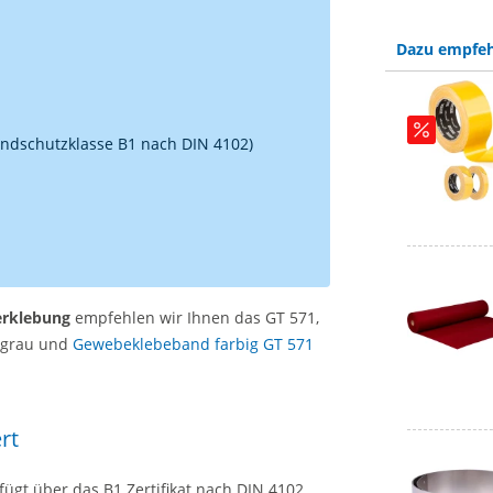
Dazu empfeh
randschutzklasse B1 nach DIN 4102)
erklebung
empfehlen wir Ihnen das GT 571,
, grau und
Gewebeklebeband farbig GT 571
.
rt
ügt über das B1 Zertifikat nach DIN 4102