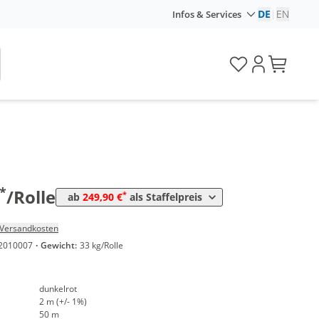
DE
|
EN
Infos & Services
ge
Preis
*
 Rollen
269,30 €
2,69 €*/1m²
*
0 Rollen
249,90 €
2,50 €*/1m²
*
/Rolle
*
ab
249,90 €
als Staffelpreis
Versandkosten
2010007
·
Gewicht:
33 kg/Rolle
dunkelrot
2 m (+/- 1%)
50 m