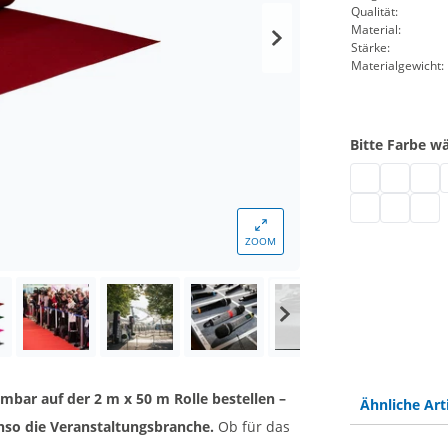
Qualität:
Material:
Stärke:
Das Y
Materialgewicht:
Bitte Farbe w
Messeteppich 
Messetepp
Mess
E
Messe Teppich
Messetepp
Messe
ZOOM
bar auf der 2 m x 50 m Rolle bestellen –
Ähnliche Art
enso die Veranstaltungsbranche.
Ob für das