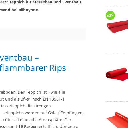
Jetzt Teppich für Messebau und Eventbau
rsand bei allbuyone.
ventbau –
tflammbarer Rips
eboden. Der Teppich ist - wie alle
rt und als Bfl-s1 nach EN 13501-1
r Messeteppich die strengen
esseteppiche werden auf Galas, Empfängen,
en überall eine edle Atmosphäre. Der
insgesamt
19 Farben
erhältlich. Übrigens: