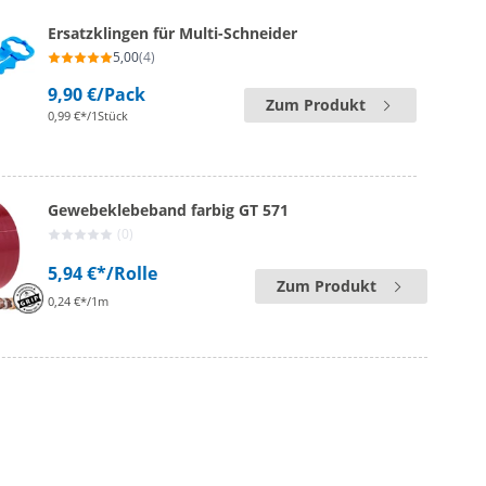
Ersatzklingen für Multi-Schneider
5,00
(4)
9,90 €
/Pack
Zum Produkt
0,99 €*/1Stück
Gewebeklebeband farbig GT 571
(0)
5,94 €*
/Rolle
Zum Produkt
0,24 €*/1m