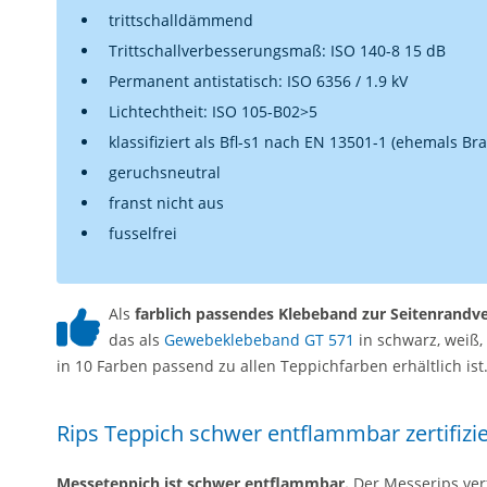
trittschalldämmend
Trittschallverbesserungsmaß: ISO 140-8 15 dB
Permanent antistatisch: ISO 6356 / 1.9 kV
Lichtechtheit: ISO 105-B02>5
klassifiziert als Bfl-s1 nach EN 13501-1 (ehemals B
geruchsneutral
franst nicht aus
fusselfrei
Als
farblich passendes Klebeband zur Seitenrandv
das als
Gewebeklebeband GT 571
in schwarz, weiß
in 10 Farben passend zu allen Teppichfarben erhältlich ist
Rips Teppich schwer entflammbar zertifizie
Messeteppich ist schwer entflammbar.
Der Messerips verf