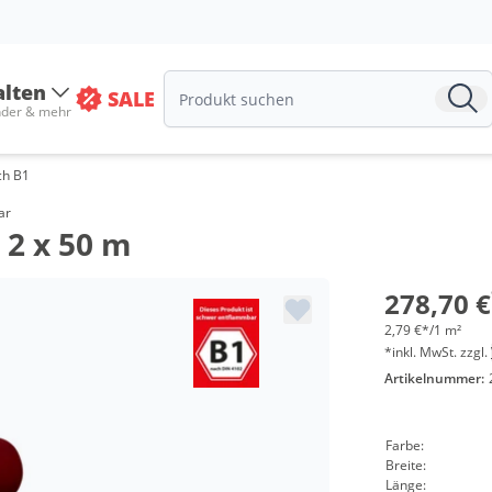
alten
SALE
nder & mehr
ch B1
Men
ar
 2 x 50 m
ab 5
ab 1
278,70 €
2,79 €*/1 m²
*inkl. MwSt. zzgl.
Artikelnummer:
Farbe:
Breite:
Länge: