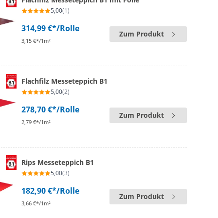
5,00
(1)
314,99 €*
/Rolle
Zum Produkt
3,15 €*/1m²
Flachfilz Messeteppich B1
5,00
(2)
278,70 €*
/Rolle
Zum Produkt
2,79 €*/1m²
Rips Messeteppich B1
5,00
(3)
182,90 €*
/Rolle
Zum Produkt
3,66 €*/1m²