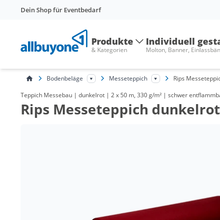
Dein Shop für Eventbedarf
Produkte
Individuell gest
& Kategorien
Molton, Banner, Einlassbä
Bodenbeläge
Messeteppich
Rips Messeteppi
Teppich Messebau | dunkelrot | 2 x 50 m, 330 g/m² | schwer entflammb
Rips Messeteppich dunkelrot