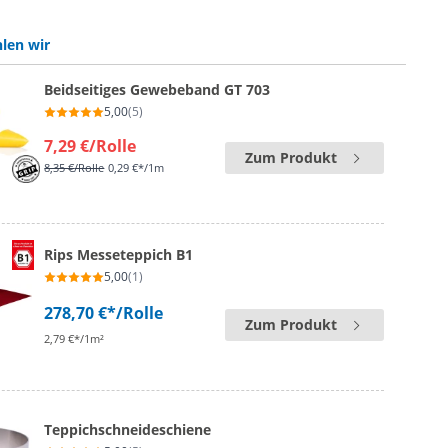
len wir
Beidseitiges Gewebeband GT 703
5,00
(5)
7,29 €
/Rolle
Zum Produkt
8,35 €
/Rolle
0,29 €*/1m
Rips Messeteppich B1
5,00
(1)
278,70 €*
/Rolle
Zum Produkt
2,79 €*/1m²
Teppichschneideschiene