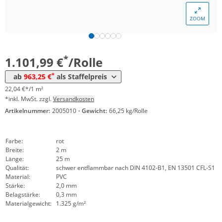
Menge
Preis
ZOOM
*
ab 4 Rollen
1.020,54 €
20,41 €*/1m²
*
ab 10 Rollen
963,25 €
19,27 €*/1m²
*
1.101,99 €
/Rolle
*
ab
963,25 €
als Staffelpreis
22,04 €*/1 m²
*inkl. MwSt. zzgl.
Versandkosten
Artikelnummer:
2005010
·
Gewicht:
66,25 kg/Rolle
Farbe:
rot
Breite:
2 m
Länge:
25 m
Qualität:
schwer entflammbar nach DIN 4102-B1, EN 13501 CFL-S1
Material:
PVC
Stärke:
2,0 mm
Belagstärke:
0,3 mm
Materialgewicht:
1.325 g/m²