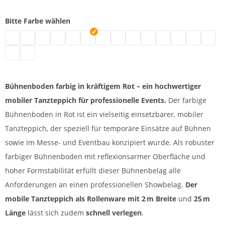
Bitte Farbe wählen
Tanzboden zum Ausrollen | grau
Bühnenboden 2m | schwarz
Mobile Tanzfläche | weiß
Tanzboden | blau
Tanzboden | grün
Mobiler Tanzteppich | rot
Bühnenboden | marine
Vinyl Tanzteppich | gelb
Tanz Teppich | beige
PVC Tanzteppich | orang
Bühnenboden Rollen
Bühnenboden P
Tanzboden 
Tanzbo
Tanzbelag für Bühnen | schiefer
Tanzbodenbelag | titan
Bühnenboden farbig in kräftigem Rot – ein hochwertiger
mobiler Tanzteppich für professionelle Events.
Der farbige
Bühnenboden in Rot ist ein vielseitig einsetzbarer, mobiler
Tanzteppich, der speziell für temporäre Einsätze auf Bühnen
sowie im Messe- und Eventbau konzipiert wurde. Als robuster
farbiger Bühnenboden mit reflexionsarmer Oberfläche und
hoher Formstabilität erfüllt dieser Bühnenbelag alle
Anforderungen an einen professionellen Showbelag.
Der
mobile Tanzteppich als Rollenware mit 2 m Breite
und
25 m
Länge
lässt sich zudem
schnell verlegen
.