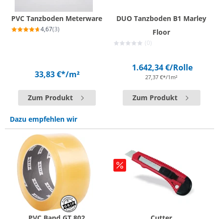
PVC Tanzboden Meterware
DUO Tanzboden B1 Marley
4,67
(3)
Floor
(0)
1.642,34 €
/Rolle
33,83 €*
/m²
27,37 €*/1m²
Zum Produkt
Zum Produkt
Dazu empfehlen wir
PVC Band GT 802
Cutter