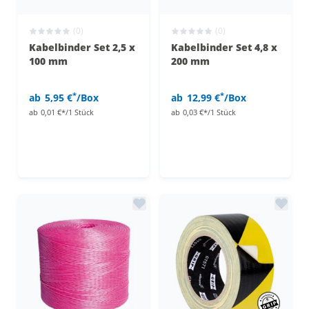
(0)
(0)
Kabelbinder Set 2,5 x
Kabelbinder Set 4,8 x
100 mm
200 mm
*
*
ab
5,95 €
/Box
ab
12,99 €
/Box
ab
0,01 €*/1 Stück
ab
0,03 €*/1 Stück