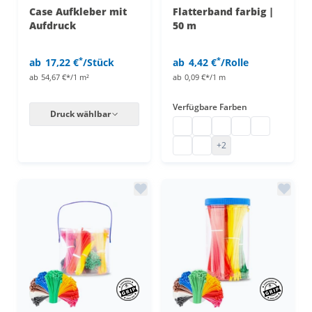
Case Aufkleber mit
Flatterband farbig |
Aufdruck
50 m
*
*
ab
17,22 €
/Stück
ab
4,42 €
/Rolle
ab
54,67 €*/1 m²
ab
0,09 €*/1 m
Verfügbare Farben
Druck wählbar
Flatterband farbig
Flatterband farbig
Flatterband farbig
Flatterband farbi
Flatterband 
Flatterband farbig
Flatterband farbig
+2