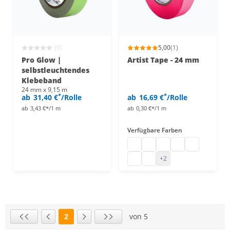
(0)
5,00
(1)
Pro Glow |
Artist Tape - 24 mm
selbstleuchtendes
Klebeband
24 mm x 9,15 m
*
*
ab
31,40 €
/Rolle
ab
16,69 €
/Rolle
ab
3,43 €*/1 m
ab
0,30 €*/1 m
Verfügbare Farben
Artist Tape
Artist Tape
Artist Tape
Artist Tape
Artist Tape
Artist Tape
Artist Tape
+2
2
von 5
Seite
Erste Seite
Vorherige Seite
Nächste Seite
Letzte Seite