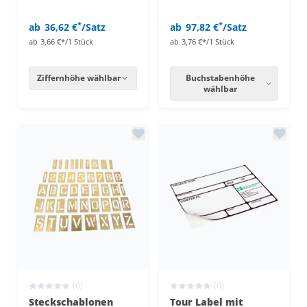
*
*
ab
36,62 €
/Satz
ab
97,82 €
/Satz
ab
3,66 €*/1 Stück
ab
3,76 €*/1 Stück
Ziffernhöhe wählbar
Buchstabenhöhe
wählbar
(0)
(0)
Steckschablonen
Tour Label mit