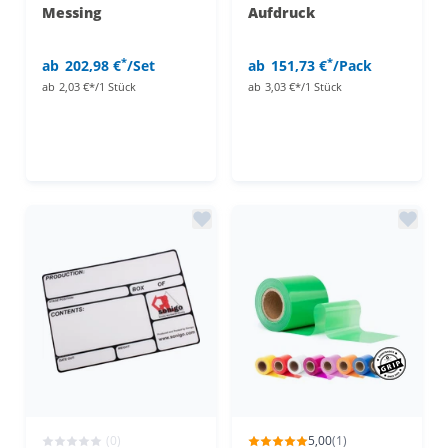
Messing
Aufdruck
*
*
ab
202,98 €
/Set
ab
151,73 €
/Pack
ab
2,03 €*/1 Stück
ab
3,03 €*/1 Stück
(0)
5,00
(1)