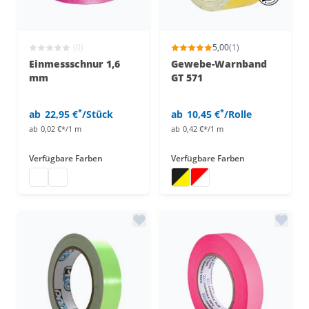
(0)
5,00
(1)
Einmessschnur 1,6
Gewebe-Warnband
mm
GT 571
*
*
ab
22,95 €
/Stück
ab
10,45 €
/Rolle
ab
0,02 €*/1 m
ab
0,42 €*/1 m
Verfügbare Farben
Verfügbare Farben
Einmess-Schnur
Einmess-Schnur
Klebeband gelb schwarz
Warnband