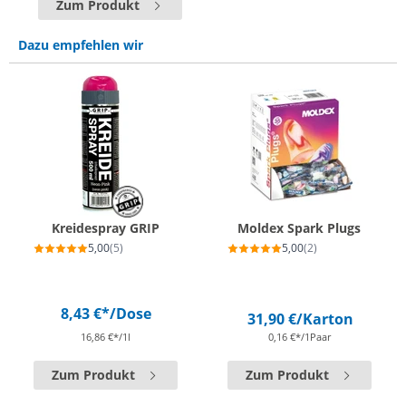
Zum Produkt
Dazu empfehlen wir
Kreidespray GRIP
Moldex Spark Plugs
5,00
(5)
5,00
(2)
8,43 €*
/Dose
31,90 €
/Karton
16,86 €*/1l
0,16 €*/1Paar
Zum Produkt
Zum Produkt