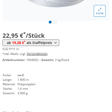
ZOOM
Menge
Preis
*
ab 12 Stück
19,28 €
0,01 €*/1m
*
22,95 €
/Stück
*
ab
19,28 €
als Staffelpreis
0,02 €*/1 m
*inkl. MwSt. zzgl.
Versandkosten
Artikelnummer:
1004002
·
Gewicht:
2 kg/Stück
Farbe:
weiß
Länge:
1.400 m
Material:
Polypropylen
Stärke:
1,6 mm
Gewicht:
2.000 g