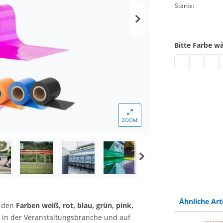
Stärke:
Bitte Farbe w
Flatterband fa
Flatterban
Flatt
F
ZOOM
Ähnliche Art
n den
Farben weiß, rot, blau, grün, pink,
 in der Veranstaltungsbranche und auf