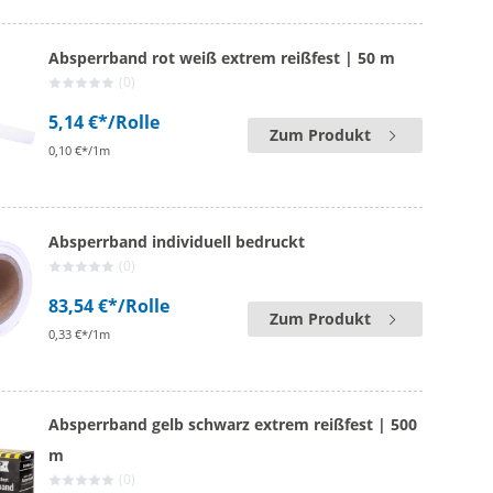
Absperrband rot weiß extrem reißfest | 50 m
(0)
5,14 €*
/Rolle
Zum Produkt
0,10 €*/1m
Absperrband individuell bedruckt
(0)
83,54 €*
/Rolle
Zum Produkt
0,33 €*/1m
Absperrband gelb schwarz extrem reißfest | 500
m
(0)