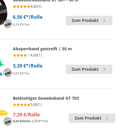
4,83
(6)
6,56 €*
/Rolle
Zum Produkt
0,13 €*/1m
Absperrband gestreift | 50 m
4,00
(1)
3,39 €*
/Rolle
Zum Produkt
0,07 €*/1m
Beidseitiges Gewebeband GT 703
5,00
(5)
7,29 €
/Rolle
Zum Produkt
8,35 €
/Rolle
0,29 €*/1m