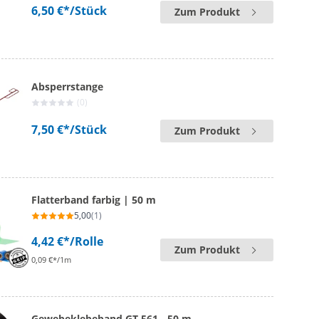
6,50 €*
/Stück
Zum Produkt
Absperrstange
(0)
7,50 €*
/Stück
Zum Produkt
Flatterband farbig | 50 m
5,00
(1)
4,42 €*
/Rolle
Zum Produkt
0,09 €*/1m
Gewebeklebeband GT 561 - 50 m