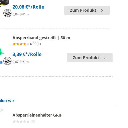
20,08 €*
/Rolle
Zum Produkt
0,04 €*/1m
Absperrband gestreift | 50 m
4,00
(1)
3,39 €*
/Rolle
Zum Produkt
0,07 €*/1m
len wir
Absperrleinenhalter GRIP
(0)