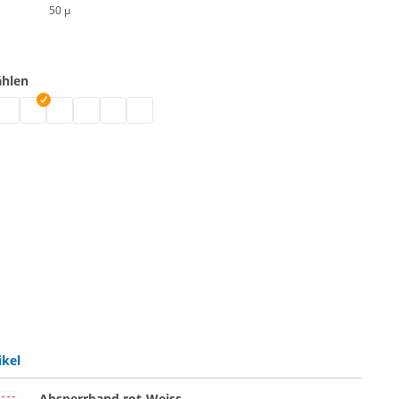
50 µ
ählen
rbig | schwarz
d farbig | weiß
erband farbig | blau
latterband farbig | grün
Flatterband farbig | pink
Flatterband farbig | rot
Flatterband farbig | rosa
Flatterband farbig | gelb
Flatterband farbig | orange
ikel
Absperrband rot-Weiss