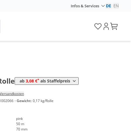
DE
|
EN
Infos & Services
Preis
*
en
3,80 €
0,08 €*/1m
*
en
3,08 €
0,06 €*/1m
Rolle
*
ab
3,08 €
als Staffelpreis
Versandkosten
1002066
·
Gewicht:
0,17 kg/Rolle
pink
50 m
70 mm