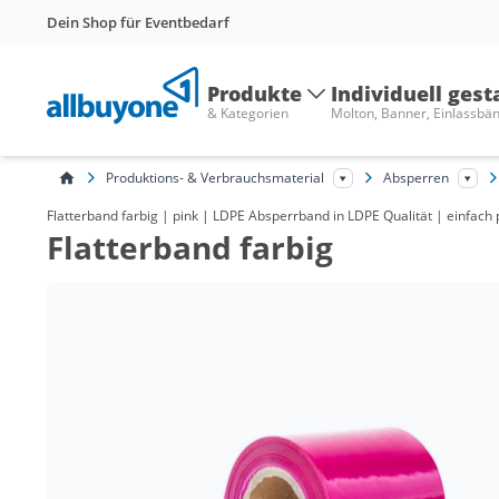
Dein Shop für Eventbedarf
Produkte
Individuell gest
& Kategorien
Molton, Banner, Einlassbä
Produktions- & Verbrauchsmaterial
Absperren
Flatterband farbig | pink | LDPE Absperrband in LDPE Qualität | einfac
Flatterband farbig