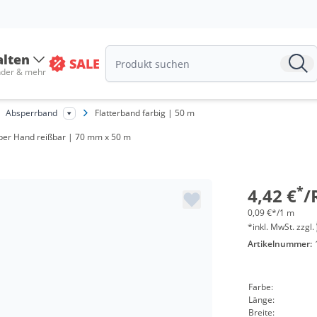
alten
SALE
nder & mehr
Absperrband
Flatterband farbig | 50 m
Menge
h per Hand reißbar | 70 mm x 50 m
ab 24 Roll
ab 48 Roll
*
4,42 €
/
0,09 €*/1 m
*inkl. MwSt. zzgl.
Artikelnummer:
Farbe:
Länge:
Breite: