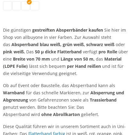
Absperrband gestreift | schwarz-weiß
Absperrband gestreift | blau-weiß
Absperrband gestreift | grün-weiß
Absperrband gestreift | pink-weiß
Die günstigen
gestreiften Absperrbänder kaufen
Sie hier im
Shop von allbuyone in vier Farben. Zur Auswahl steht
das
Absperrband blau weiß, grün weiß, schwarz weiß
oder
pink weiß.
Das
50
µ dicke Flatterband
verfügt
pro Rolle
über
eine
Breite von 70 mm
und
Länge von 50 m,
das
Material
(LDPE Folie)
lässt sich bequem
per Hand reißen
und ist für
die vielseitige Verwendung geeignet.
Ob auf Event oder Baustelle, das Absperrband kann als
Warnband
für das schnelle Markieren, zur
Absperrung und
Abgrenzung
von Gefahrenzonen sowie als
Trassierband
genutzt werden. Bitte beachten Sie: Das
Absperrband wird
ohne Abrollkarton
geliefert.
Diese Qualität führen wir in unserem Sortiment auch in Uni-
Farben: Das
Flatterband farbig
ist in weiß, rot, orange, pink,