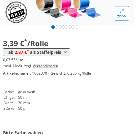
Menge
Preis
ZOOM
*
ab 12 Rollen
3,08 €
0,06 €*/1m
*
ab 24 Rollen
2,87 €
0,06 €*/1m
*
3,39 €
/Rolle
*
ab
2,87 €
als Staffelpreis
0,07 €*/1 m
*inkl. MwSt. zzgl.
Versandkosten
Artikelnummer:
1002070
·
Gewicht:
0,266 kg/Rolle
Farbe:
grün-weiß
Länge:
50 m
Breite:
70 mm
Stärke:
50 µ
Bitte Farbe wählen