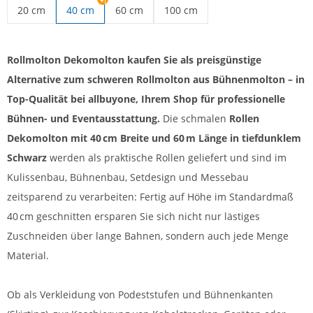
20 cm
40 cm
60 cm
100 cm
Rollmolton günstig | 20 cm
Rollmolton B1 | 60 cm
Dekomolton Rollmolton | 100 c
Rollmolton Dekomolton kaufen Sie als preisgünstige
Alternative zum schweren Rollmolton aus Bühnenmolton – in
Top-Qualität bei allbuyone, Ihrem Shop für professionelle
Bühnen- und Eventausstattung.
Die schmalen
Rollen
Dekomolton
mit
40 cm Breite und 60 m Länge
in tiefdunklem
Schwarz
werden als praktische Rollen geliefert und sind im
Kulissenbau, Bühnenbau, Setdesign und Messebau
zeitsparend zu verarbeiten: Fertig auf Höhe im Standardmaß
40 cm geschnitten ersparen Sie sich nicht nur lästiges
Zuschneiden über lange Bahnen, sondern auch jede Menge
Material.
Ob als Verkleidung von Podeststufen und Bühnenkanten