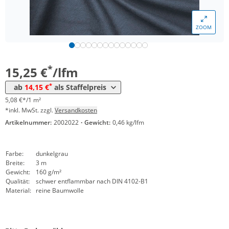
ZOOM
Menge
Preis
*
ab 30 lfm
14,15 €
4,72 €*/1m²
*
15,25 €
/lfm
*
ab
14,15 €
als Staffelpreis
5,08 €*/1 m²
*inkl. MwSt. zzgl.
Versandkosten
Artikelnummer:
2002022
·
Gewicht:
0,46 kg/lfm
Farbe:
dunkelgrau
Breite:
3 m
Gewicht:
160 g/m²
Qualität:
schwer entflammbar nach DIN 4102-B1
Material:
reine Baumwolle