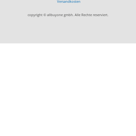
Versandkosten
copyright © allbuyone gmbh. Alle Rechte reserviert.