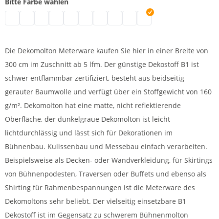
Bitte Farbe wählen
Dekomolton Meterware | grau
Dekomolton Meterware | natur
Dekomolton Meterware | schwarz
Dekomolton Meterware | weiß
Dekomolton Meterware | bordeaux
Dekomolton Meterware | blau
Dekomolton Meterware | dunkelblau
Dekomolton Meterware | rot
Dekomolton Meterware | hel
Dekomolton Meterware |
Die Dekomolton Meterware kaufen Sie hier in einer Breite von
300 cm im Zuschnitt ab 5 lfm. Der günstige Dekostoff B1 ist
schwer entflammbar zertifiziert, besteht aus beidseitig
gerauter Baumwolle und verfügt über ein Stoffgewicht von 160
g/m². Dekomolton hat eine matte, nicht reflektierende
Oberfläche, der dunkelgraue Dekomolton ist leicht
lichtdurchlässig und lässt sich für Dekorationen im
Bühnenbau. Kulissenbau und Messebau einfach verarbeiten.
Beispielsweise als Decken- oder Wandverkleidung, für Skirtings
von Bühnenpodesten, Traversen oder Buffets und ebenso als
Shirting für Rahmenbespannungen ist die Meterware des
Dekomoltons sehr beliebt. Der vielseitig einsetzbare B1
Dekostoff ist im Gegensatz zu schwerem Bühnenmolton