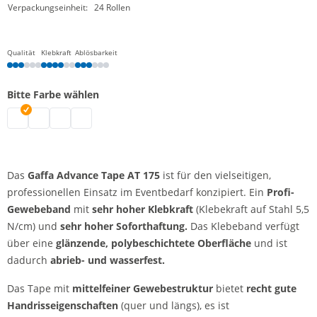
Verpackungseinheit:
24 Rollen
Qualität
Klebkraft
Ablösbarkeit
Bitte Farbe wählen
Gaffa AT 175 | schwarz
Gaffa AT 175 | weiß
Gaffa AT 175 | silber
Gaffa AT 175 | rot
Das
Gaffa Advance Tape AT 175
ist für den vielseitigen,
professionellen Einsatz im Eventbedarf konzipiert. Ein
Profi-
Gewebeband
mit
sehr hoher Klebkraft
(Klebekraft auf Stahl 5,5
N/cm) und
sehr
hoher Soforthaftung
.
Das Klebeband verfügt
über eine
glänzende, polybeschichtete Oberfläche
und ist
dadurch
abrieb- und wasserfest.
Das Tape mit
mittelfeiner Gewebestruktur
bietet
recht
gute
Handrisseigenschaften
(quer und längs), es ist