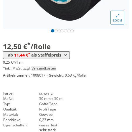
ZOOM
Menge
Preis
*
ab 24 Rollen
11,44 €
0,23 €*/1m
*
12,50 €
/Rolle
*
ab
11,44 €
als Staffelpreis
0,25 €*/1 m
*inkl. MwSt. zzgl.
Versandkosten
Artikelnummer:
1008017
·
Gewicht:
0,63 kg/Rolle
Farbe:
schwarz
Maße:
50 mm x 50 m
Typ:
Gaffa Tape
Qualität:
Profi Tape
Material:
Gewebe
Banddicke:
0,23 mm
Eigenschaften:
wasserfest
sehr stark