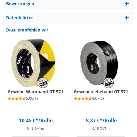
Bewertungen
Datenblätter
Dazu empfehlen wir
Gewebe-Warnband GT 571
Gewebeklebeband GT 571
5,00
(1)
4,67
(3)
10,45 €*
/Rolle
8,87 €*
/Rolle
0,42 €*/1m
0,18 €*/1m