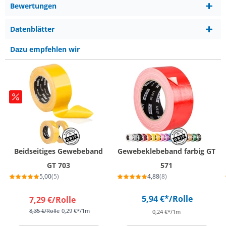
Bewertungen
Datenblätter
Dazu empfehlen wir
Beidseitiges Gewebeband
Gewebeklebeband farbig GT
GT 703
571
5,00
(5)
4,88
(8)
5,94 €*
/Rolle
7,29 €
/Rolle
8,35 €
/Rolle
0,29 €*/1m
0,24 €*/1m