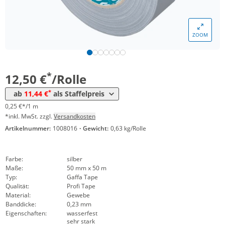
ZOOM
Menge
Preis
*
ab 24 Rollen
11,44 €
0,23 €*/1m
*
12,50 €
/Rolle
*
ab
11,44 €
als Staffelpreis
0,25 €*/1 m
*inkl. MwSt. zzgl.
Versandkosten
Artikelnummer:
1008016
·
Gewicht:
0,63 kg/Rolle
Farbe:
silber
Maße:
50 mm x 50 m
Typ:
Gaffa Tape
Qualität:
Profi Tape
Material:
Gewebe
Banddicke:
0,23 mm
Eigenschaften:
wasserfest
sehr stark