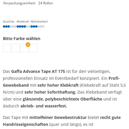
Verpackungseinheit:
24 Rollen
Qualität
Klebkraft
Ablösbarkeit
Bitte Farbe wählen
Gaffa AT 175 | schwarz
Gaffa AT 175 | weiß
Gaffa AT 175 | silber
Gaffa AT 175 | rot
Das
Gaffa Advance Tape AT 175
ist für den vielseitigen,
professionellen Einsatz im Eventbedarf konzipiert. Ein
Profi-
Gewebeband
mit
sehr hoher Klebkraft
(Klebekraft auf Stahl 5,5
N/cm) und
sehr
hoher Soforthaftung
.
Das Klebeband verfügt
über eine
glänzende, polybeschichtete Oberfläche
und ist
dadurch
abrieb- und wasserfest.
Das Tape mit
mittelfeiner Gewebestruktur
bietet
recht
gute
Handrisseigenschaften
(quer und längs), es ist