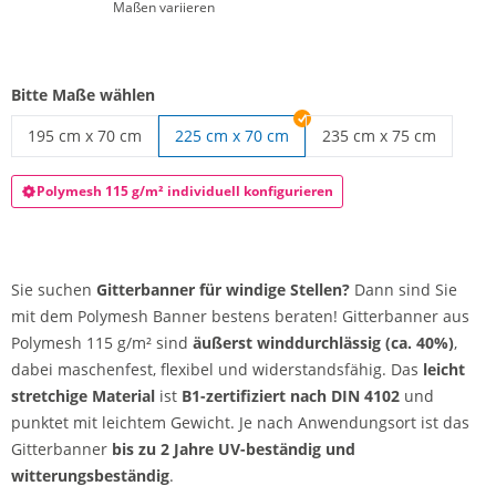
Maßen variieren
Bitte Maße wählen
195 cm x 70 cm
225 cm x 70 cm
235 cm x 75 cm
Gitterbanner | 195 cm x 70 cm
Gitterbanner | 235 cm 
Polymesh 115 g/m² individuell konfigurieren
Sie suchen
Gitterbanner für windige Stellen?
Dann sind Sie
mit dem Polymesh Banner bestens beraten! Gitterbanner aus
Polymesh 115 g/m² sind
äußerst winddurchlässig (ca. 40%)
,
dabei maschenfest, flexibel und widerstandsfähig. Das
leicht
stretchige Material
ist
B1-zertifiziert nach DIN 4102
und
punktet mit leichtem Gewicht. Je nach Anwendungsort ist das
Gitterbanner
bis zu 2 Jahre UV-beständig und
witterungsbeständig
.