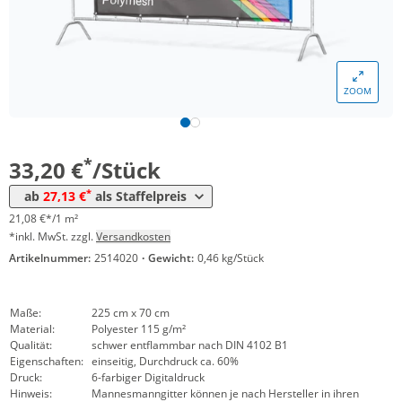
Menge
Preis
*
ab 5 Stück
30,04 €
19,07 €*/1m²
ZOOM
*
ab 10 Stück
28,77 €
18,27 €*/1m²
*
ab 20 Stück
27,13 €
17,23 €*/1m²
*
33,20 €
/Stück
*
ab
27,13 €
als Staffelpreis
21,08 €*/1 m²
*inkl. MwSt. zzgl.
Versandkosten
Artikelnummer:
2514020
·
Gewicht:
0,46 kg/Stück
Maße:
225 cm x 70 cm
Material:
Polyester 115 g/m²
Qualität:
schwer entflammbar nach DIN 4102 B1
Eigenschaften:
einseitig, Durchdruck ca. 60%
Druck:
6-farbiger Digitaldruck
Hinweis:
Mannesmanngitter können je nach Hersteller in ihren