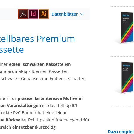
Datenblätter
tellbares Premium
ssette
einer
edlen, schwarzen Kassette
ein
tandardmäßig silbernen Kassetten.
schwarze Gehäuse eine Einheit – schaffen
uck, für
präzise, farbintensive Motive in
chen Veranstaltungen
ist das Roll Up
B1-
ruckte PVC Banner hat eine
leicht
ue Rückseite.
Roll Ups sind überwiegend
für
reich einsetzbar
(kurzzeitig,
Dazu empfeh