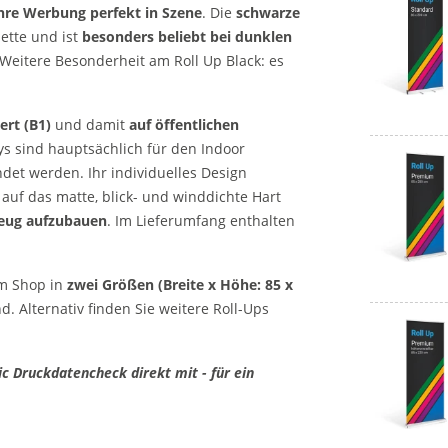
Ihre Werbung perfekt in Szene
. Die
schwarze
sette und ist
besonders beliebt bei dunklen
Weitere Besonderheit am Roll Up Black: es
ert (B1)
und damit
auf öffentlichen
ays sind hauptsächlich für den Indoor
det werden. Ihr individuelles Design
k
auf das matte, blick- und winddichte Hart
eug aufzubauen
. Im Lieferumfang enthalten
em Shop in
zwei Größen (Breite x Höhe: 85 x
d. Alternativ finden Sie weitere Roll-Ups
c Druckdatencheck direkt mit - für ein