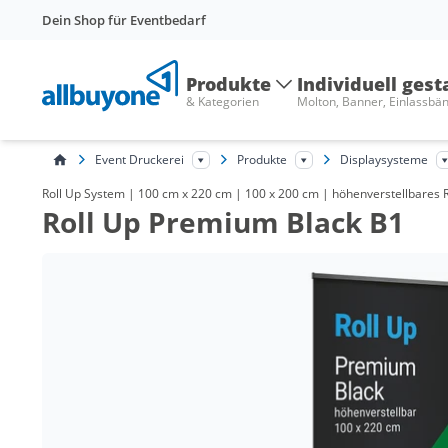
Dein Shop für Eventbedarf
Produkte
Individuell gest
& Kategorien
Molton, Banner, Einlassbä
Event Druckerei
Produkte
Displaysysteme
Roll Up System | 100 cm x 220 cm | 100 x 200 cm | höhenverstellbares Ro
Roll Up Premium Black B1