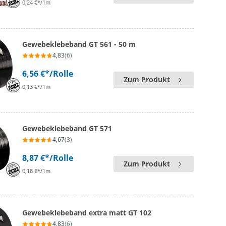
0,24 €*/1m
Gewebeklebeband GT 561 - 50 m
4,83
(6)
6,56 €*
/Rolle
Zum Produkt
0,13 €*/1m
Gewebeklebeband GT 571
4,67
(3)
8,87 €*
/Rolle
Zum Produkt
0,18 €*/1m
Gewebeklebeband extra matt GT 102
4,83
(6)