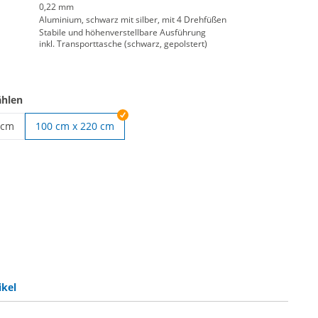
0,22 mm
Aluminium, schwarz mit silber, mit 4 Drehfüßen
Stabile und höhenverstellbare Ausführung
inkl. Transporttasche (schwarz, gepolstert)
ählen
 cm
100 cm x 220 cm
tem | 85 cm x 220 cm
ikel