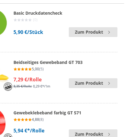
Basic Druckdatencheck
(0)
5,90 €
/Stück
Zum Produkt
Beidseitiges Gewebeband GT 703
5,00
(5)
7,29 €
/Rolle
Zum Produkt
8,35 €
/Rolle
0,29 €*/1m
Gewebeklebeband farbig GT 571
4,88
(8)
5,94 €*
/Rolle
Zum Produkt