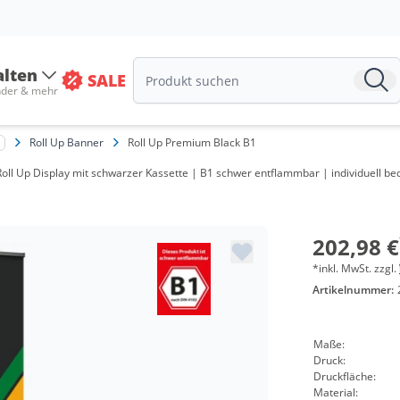
alten
SALE
nder & mehr
Roll Up Banner
Roll Up Premium Black B1
ll Up Display mit schwarzer Kassette | B1 schwer entflammbar | individuell bedr
202,98 €
*inkl. MwSt. zzgl.
Artikelnummer:
Maße:
Druck:
Druckfläche:
Material: