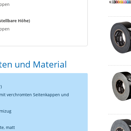
appen
stellbare Höhe)
appen
ften und Material
)
 mit verchromten Seitenkappen und
mmizug
te, matt