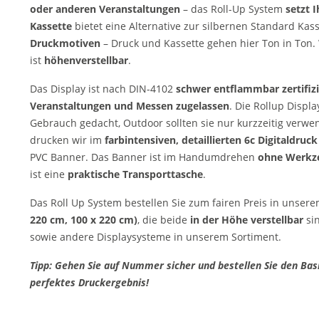
oder anderen Veranstaltungen
– das Roll-Up System
setzt 
Kassette
bietet eine Alternative zur silbernen Standard Kas
Druckmotiven
– Druck und Kassette gehen hier Ton in Ton. 
ist
höhenverstellbar
.
Das Display ist nach DIN-4102
schwer entflammbar zertifizi
Veranstaltungen und Messen zugelassen
. Die Rollup Displ
Gebrauch gedacht, Outdoor sollten sie nur kurzzeitig verwen
drucken wir im
farbintensiven, detaillierten 6c Digitaldruc
PVC Banner. Das Banner ist im Handumdrehen
ohne Werkz
ist eine
praktische Transporttasche
.
Das Roll Up System bestellen Sie zum fairen Preis in unser
220 cm, 100 x 220 cm)
, die beide
in der Höhe
verstellbar
sin
sowie andere Displaysysteme in unserem Sortiment.
Tipp: Gehen Sie auf Nummer sicher und bestellen Sie den Basi
perfektes Druckergebnis!