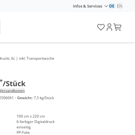
DE
|
EN
Infos & Services
uckt, 6c | inkl. Transporttasche
*
/Stück
Versandkosten
2506061
·
Gewicht:
7,5 kg/Stück
100 cm x 220 cm
6-farbiger Digitaldruck
einseitig
PP-Folie