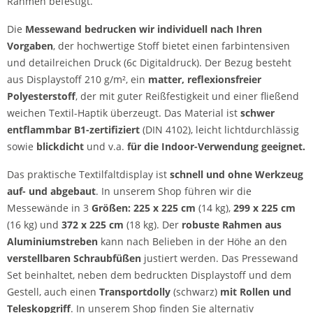
Rahmen befestigt.
Die
Messewand bedrucken wir individuell nach Ihren
Vorgaben
, der hochwertige Stoff bietet einen farbintensiven
und detailreichen Druck (6c Digitaldruck). Der Bezug besteht
aus Displaystoff 210 g/m², ein
matter, reflexionsfreier
Polyesterstoff
, der mit guter Reißfestigkeit und einer fließend
weichen Textil-Haptik überzeugt. Das Material ist
schwer
entflammbar B1-zertifiziert
(DIN 4102), leicht lichtdurchlässig
sowie
blickdicht
und v.a.
für die Indoor-Verwendung geeignet.
Das praktische Textilfaltdisplay ist
schnell und ohne Werkzeug
auf- und abgebaut
. In unserem Shop führen wir die
Messewände in 3
Größen: 225 x 225 cm
(14 kg),
299 x 225 cm
(16 kg) und
372 x 225 cm
(18 kg). Der
robuste Rahmen aus
Aluminiumstreben
kann nach Belieben in der Höhe an den
verstellbaren Schraubfüßen
justiert werden. Das Pressewand
Set beinhaltet, neben dem bedruckten Displaystoff und dem
Gestell, auch einen
Transportdolly
(schwarz)
mit Rollen und
Teleskopgriff
. In unserem Shop finden Sie alternativ