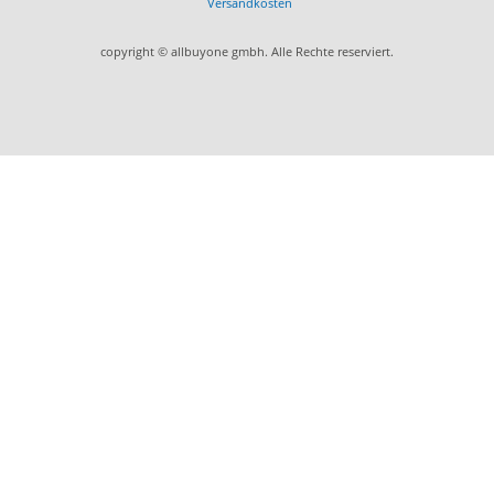
Versandkosten
copyright © allbuyone gmbh. Alle Rechte reserviert.