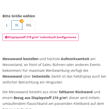
Bitte Größe wählen
L
XL
XXL
Messewand | L
Messewand | XXL
Displaystoff 210 g/m² individuell konfigurieren
Messewand bestellen
und höchste
Aufmerksamkeit
am
Messestand, an Point of Sales, Bühnen oder anderen Events
bekommen! Für maximale Werbewirkung verfügt die
Messewand
über
Seitenteile
, damit ist das Faltdisplay auch bei
seitlicher Betrachtung ein Hingucker.
Die Messewand besteht aus einer
faltbaren Rückwand
und
einem
Bezug aus Displaystoff 210 g/m²
, dieser wird mittels
umlaufendem Flauschband am passenden Klettband auf dem