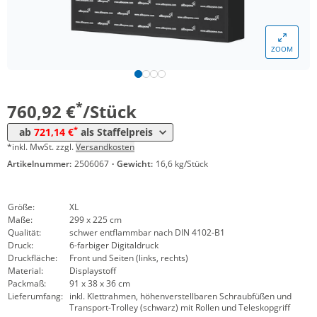
ZOOM
Menge
Preis
*
ab 4 Stück
721,14 €
*
760,92 €
/Stück
*
ab
721,14 €
als Staffelpreis
*inkl. MwSt. zzgl.
Versandkosten
Artikelnummer:
2506067
·
Gewicht:
16,6 kg/Stück
Größe:
XL
Maße:
299 x 225 cm
Qualität:
schwer entflammbar nach DIN 4102-B1
Druck:
6-farbiger Digitaldruck
Druckfläche:
Front und Seiten (links, rechts)
Material:
Displaystoff
Packmaß:
91 x 38 x 36 cm
Lieferumfang:
inkl. Klettrahmen, höhenverstellbaren Schraubfüßen und
Transport-Trolley (schwarz) mit Rollen und Teleskopgriff