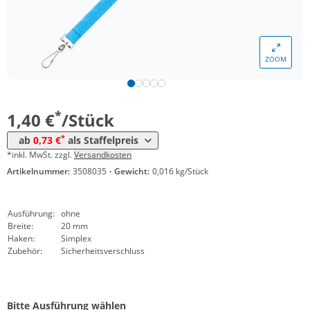
*
ab 5000 Stück
0,93 €
*
ab 10000 Stück
0,80 €
ZOOM
*
ab 20000 Stück
0,75 €
*
ab 50000 Stück
0,73 €
*
1,40 €
/Stück
*
ab
0,73 €
als Staffelpreis
*inkl. MwSt. zzgl.
Versandkosten
Artikelnummer:
3508035
·
Gewicht:
0,016 kg/Stück
Ausführung:
ohne
Breite:
20 mm
Haken:
Simplex
Zubehör:
Sicherheitsverschluss
Bitte Ausführung wählen