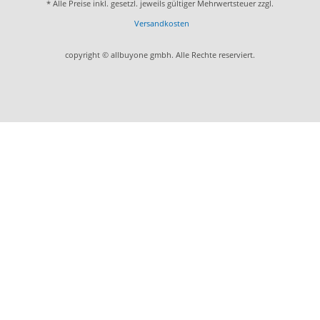
* Alle Preise inkl. gesetzl. jeweils gültiger Mehrwertsteuer zzgl.
Versandkosten
copyright © allbuyone gmbh. Alle Rechte reserviert.