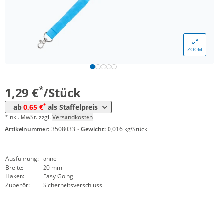
*
ab 3000 Stück
0,89 €
*
ab 5000 Stück
0,83 €
*
ab 10000 Stück
0,75 €
ZOOM
*
ab 20000 Stück
0,69 €
*
ab 50000 Stück
0,65 €
*
1,29 €
/Stück
*
ab
0,65 €
als Staffelpreis
*inkl. MwSt. zzgl.
Versandkosten
Artikelnummer:
3508033
·
Gewicht:
0,016 kg/Stück
Ausführung:
ohne
Breite:
20 mm
Haken:
Easy Going
Zubehör:
Sicherheitsverschluss