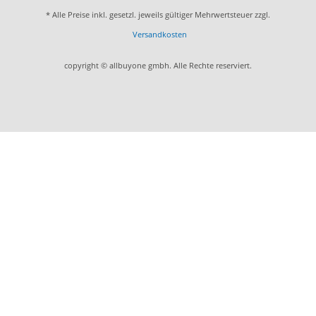
* Alle Preise inkl. gesetzl. jeweils gültiger Mehrwertsteuer zzgl.
Versandkosten
copyright © allbuyone gmbh. Alle Rechte reserviert.