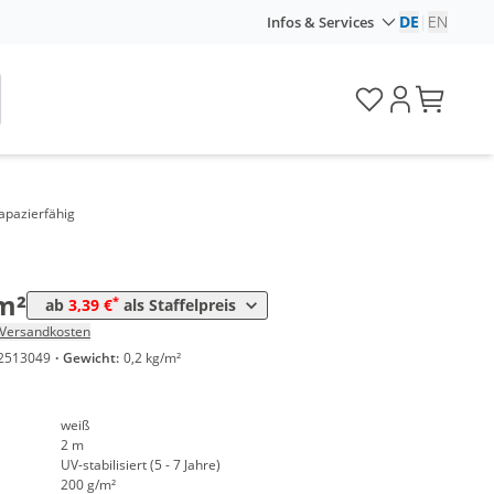
DE
|
EN
Infos & Services
Preis
*
4,27 €
*
3,95 €
apazierfähig
*
3,64 €
*
3,39 €
m²
*
ab
3,39 €
als Staffelpreis
Versandkosten
2513049
·
Gewicht:
0,2 kg/m²
weiß
2 m
UV-stabilisiert (5 - 7 Jahre)
200 g/m²