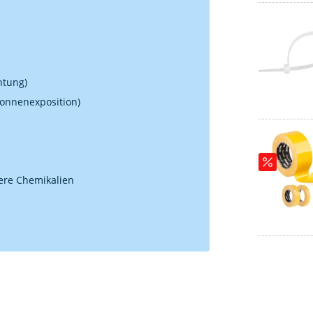
htung)
 Sonnenexposition)
ere Chemikalien