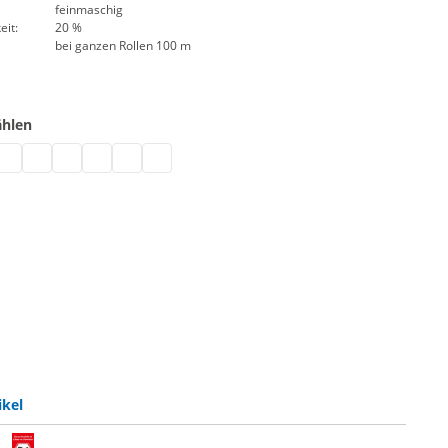
feinmaschig
eit:
20 %
bei ganzen Rollen 100 m
ählen
-beständig | grau
- UV-beständig | schwarz
800 - UV-beständig | weiß
aze 800 - UV-beständig | blau
Gaze 800 - UV-beständig | hellblau
Gaze 800 - UV-beständig | grün
Gaze 800 - UV-beständig | rot
Gaze 800 - UV-beständig | gelb
Gaze 800 - UV-beständig | orange
ikel