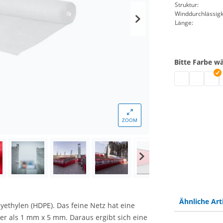
Struktur:
Winddurchlässigk
Länge:
Bitte Farbe w
Gaze 800 - UV
Gaze 800 
Gaze 
G
ZOOM
Ähnliche Art
yethylen (HDPE). Das feine Netz hat eine
 als 1 mm x 5 mm. Daraus ergibt sich eine