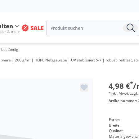
alten
SALE
Menge
nder & mehr
ab 20 m²
-beständig
ab 200 m²
ware | 200 g/m² | HDPE Netzgewebe | UV stabilisiert 5-7 | robust, reißfest, str
ab 400 m²
ab 1600 m²
*
4,98 €
/
*inkl. MwSt. zzgl.
Artikelnummer:
Farbe:
Breite:
Qualität:
Materialgewicht: