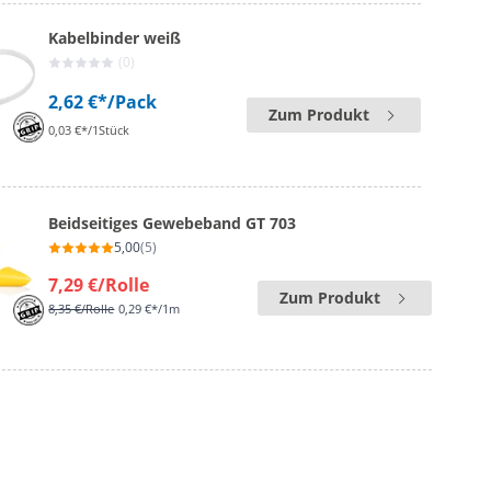
Kabelbinder weiß
(0)
2,62 €*
/Pack
Zum Produkt
0,03 €*/1Stück
Beidseitiges Gewebeband GT 703
5,00
(5)
7,29 €
/Rolle
Zum Produkt
8,35 €
/Rolle
0,29 €*/1m