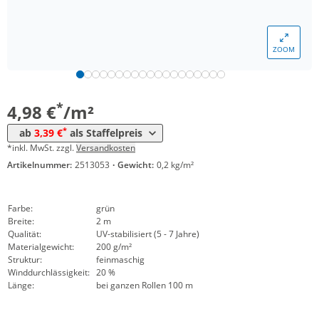
*
ab 20 m²
4,27 €
*
ab 200 m²
3,95 €
ZOOM
*
ab 400 m²
3,64 €
*
ab 1600 m²
3,39 €
*
4,98 €
/m²
*
ab
3,39 €
als Staffelpreis
*inkl. MwSt. zzgl.
Versandkosten
Artikelnummer:
2513053
·
Gewicht:
0,2 kg/m²
Farbe:
grün
Breite:
2 m
Qualität:
UV-stabilisiert (5 - 7 Jahre)
Materialgewicht:
200 g/m²
Struktur:
feinmaschig
Winddurchlässigkeit:
20 %
Länge:
bei ganzen Rollen 100 m