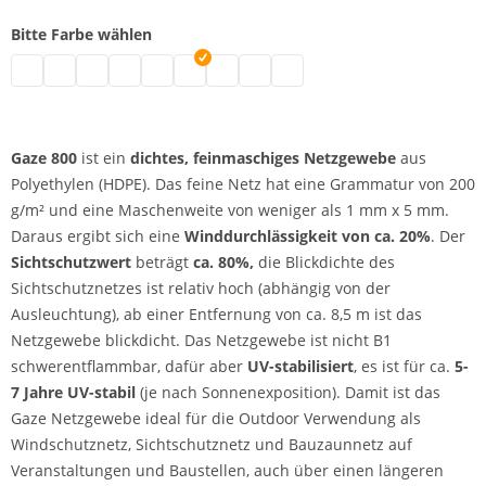
Bitte Farbe wählen
Gaze 800 - UV-beständig | grau
Gaze 800 - UV-beständig | schwarz
Gaze 800 - UV-beständig | weiß
Gaze 800 - UV-beständig | blau
Gaze 800 - UV-beständig | hellblau
Gaze 800 - UV-beständig | grün
Gaze 800 - UV-beständig | rot
Gaze 800 - UV-beständig | gelb
Gaze 800 - UV-beständig | o
Gaze 800
ist ein
dichtes, feinmaschiges Netzgewebe
aus
Polyethylen (HDPE). Das feine Netz hat eine Grammatur von 200
g/m² und eine Maschenweite von weniger als 1 mm x 5 mm.
Daraus ergibt sich eine
Winddurchlässigkeit von ca. 20%
. Der
Sichtschutzwert
beträgt
ca. 80%,
die Blickdichte des
Sichtschutznetzes ist relativ hoch (abhängig von der
Ausleuchtung), ab einer Entfernung von ca. 8,5 m ist das
Netzgewebe blickdicht. Das Netzgewebe ist nicht B1
schwerentflammbar, dafür aber
UV-stabilisiert
, es ist für ca.
5-
7 Jahre UV-stabil
(je nach Sonnenexposition). Damit ist das
Gaze Netzgewebe ideal für die Outdoor Verwendung als
Windschutznetz, Sichtschutznetz und Bauzaunnetz auf
Veranstaltungen und Baustellen, auch über einen längeren