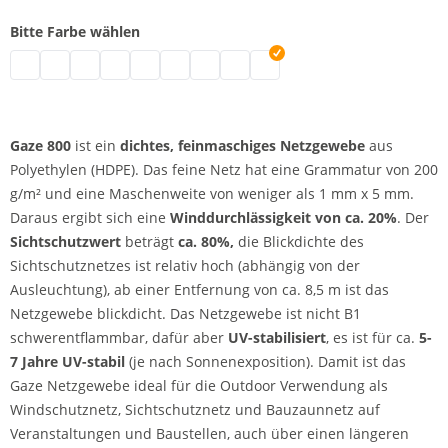
Bitte Farbe wählen
Gaze 800 - UV-beständig | grau
Gaze 800 - UV-beständig | schwarz
Gaze 800 - UV-beständig | weiß
Gaze 800 - UV-beständig | blau
Gaze 800 - UV-beständig | hellblau
Gaze 800 - UV-beständig | grün
Gaze 800 - UV-beständig | rot
Gaze 800 - UV-beständig | gelb
Gaze 800 - UV-beständig | o
Gaze 800
ist ein
dichtes, feinmaschiges Netzgewebe
aus
Polyethylen (HDPE). Das feine Netz hat eine Grammatur von 200
g/m² und eine Maschenweite von weniger als 1 mm x 5 mm.
Daraus ergibt sich eine
Winddurchlässigkeit von ca. 20%
. Der
Sichtschutzwert
beträgt
ca. 80%,
die Blickdichte des
Sichtschutznetzes ist relativ hoch (abhängig von der
Ausleuchtung), ab einer Entfernung von ca. 8,5 m ist das
Netzgewebe blickdicht. Das Netzgewebe ist nicht B1
schwerentflammbar, dafür aber
UV-stabilisiert
, es ist für ca.
5-
7 Jahre UV-stabil
(je nach Sonnenexposition). Damit ist das
Gaze Netzgewebe ideal für die Outdoor Verwendung als
Windschutznetz, Sichtschutznetz und Bauzaunnetz auf
Veranstaltungen und Baustellen, auch über einen längeren