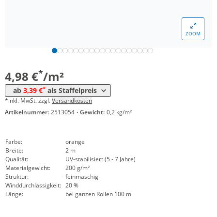
*
ab 20 m²
4,27 €
*
ab 200 m²
3,95 €
ZOOM
*
ab 400 m²
3,64 €
*
ab 1600 m²
3,39 €
*
4,98 €
/m²
*
ab
3,39 €
als Staffelpreis
*inkl. MwSt. zzgl.
Versandkosten
Artikelnummer:
2513054
·
Gewicht:
0,2 kg/m²
Farbe:
orange
Breite:
2 m
Qualität:
UV-stabilisiert (5 - 7 Jahre)
Materialgewicht:
200 g/m²
Struktur:
feinmaschig
Winddurchlässigkeit:
20 %
Länge:
bei ganzen Rollen 100 m