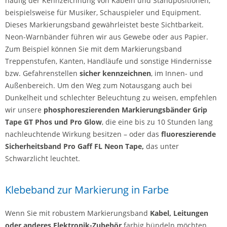
häufig der Kennzeichnung von Kabeln und Standpositionen,
beispielsweise für Musiker, Schauspieler und Equipment.
Dieses Markierungsband gewährleistet beste Sichtbarkeit.
Neon-Warnbänder führen wir aus Gewebe oder aus Papier.
Zum Beispiel können Sie mit dem Markierungsband
Treppenstufen, Kanten, Handläufe und sonstige Hindernisse
bzw. Gefahrenstellen
sicher kennzeichnen
, im Innen- und
Außenbereich. Um den Weg zum Notausgang auch bei
Dunkelheit und schlechter Beleuchtung zu weisen, empfehlen
wir unsere
phosphoreszierenden Markierungsbänder Grip
Tape GT Phos und Pro Glow
, die eine bis zu 10 Stunden lang
nachleuchtende Wirkung besitzen – oder das
fluoreszierende
Sicherheitsband Pro Gaff FL Neon Tape,
das unter
Schwarzlicht leuchtet.
Klebeband zur Markierung in Farbe
Wenn Sie mit robustem Markierungsband
Kabel, Leitungen
oder anderes Elektronik-Zubehör
farbig bündeln möchten,