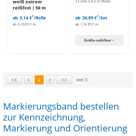
12 mm x 4,5 m /Rolle
weiß extrem
reißfest | 50 m
*
*
ab
5,14 €
/Rolle
ab
20,89 €
/Set
ab
0,10 €*/1 m
ab
1,16 €*/1 m
Größe wählbar
2
von 3
Seite
Erste Seite
Vorherige Seite
Nächste Seite
Letzte Seite
Markierungsband bestellen
zur Kennzeichnung,
Markierung und Orientierung