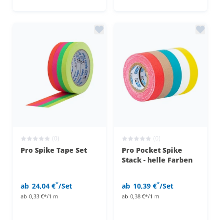
(0)
(0)
Pro Spike Tape Set
Pro Pocket Spike
Stack - helle Farben
*
*
ab
24,04 €
/Set
ab
10,39 €
/Set
ab
0,33 €*/1 m
ab
0,38 €*/1 m