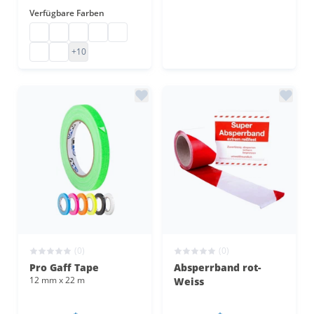
Verfügbare Farben
Gaffa Tape
Gaffa Tape schwarz
Gewebeband farbig
Gewebeklebeband
Gewebeband
Gaffa Tape
Gaffa Tape
+10
(0)
(0)
Pro Gaff Tape
Absperrband rot-
12 mm x 22 m
Weiss