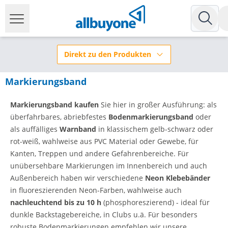
Direkt zu den Produkten
Markierungsband
Markierungsband kaufen
Sie hier in großer Ausführung: als
überfahrbares, abriebfestes
Bodenmarkierungsband
oder
als auffälliges
Warnband
in klassischem gelb-schwarz oder
rot-weiß, wahlweise aus PVC Material oder Gewebe, für
Kanten, Treppen und andere Gefahrenbereiche. Für
unübersehbare Markierungen im Innenbereich und auch
Außenbereich haben wir verschiedene
Neon Klebebänder
in fluoreszierenden Neon-Farben, wahlweise auch
nachleuchtend
bis zu 10 h
(phosphoreszierend) - ideal für
dunkle Backstagebereiche, in Clubs u.ä. Für besonders
robuste Bodenmarkierungen empfehlen wir unsere