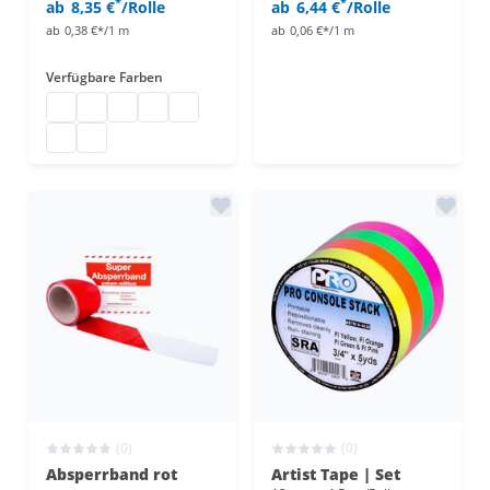
*
*
ab
8,35 €
/Rolle
ab
6,44 €
/Rolle
ab
0,38 €*/1 m
ab
0,06 €*/1 m
Verfügbare Farben
Pro Gaff Gaffer
Pro Gaff Gaffer
Pro Gaff Gaffer
Pro Gaff Gaffer
Pro Gaff Gaffer
Pro Gaff Gaffer
Pro Gaff Gaffer
(0)
(0)
Absperrband rot
Artist Tape | Set