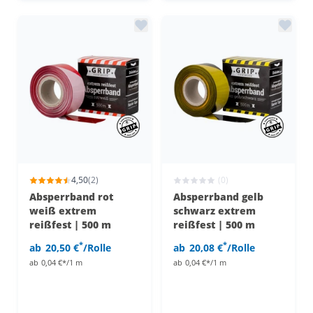
4,50
(2)
(0)
Absperrband rot
Absperrband gelb
weiß extrem
schwarz extrem
reißfest | 500 m
reißfest | 500 m
*
*
ab
20,50 €
/Rolle
ab
20,08 €
/Rolle
ab
0,04 €*/1 m
ab
0,04 €*/1 m