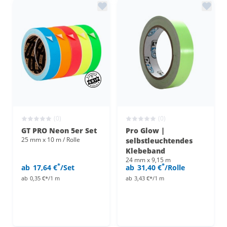
(0)
(0)
GT PRO Neon 5er Set
Pro Glow |
25 mm x 10 m / Rolle
selbstleuchtendes
Klebeband
24 mm x 9,15 m
*
*
ab
17,64 €
/Set
ab
31,40 €
/Rolle
ab
0,35 €*/1 m
ab
3,43 €*/1 m