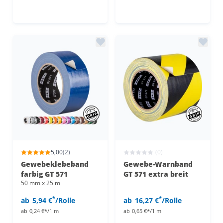
5,00
(2)
(0)
Gewebeklebeband
Gewebe-Warnband
farbig GT 571
GT 571 extra breit
50 mm x 25 m
*
*
ab
5,94 €
/Rolle
ab
16,27 €
/Rolle
ab
0,24 €*/1 m
ab
0,65 €*/1 m