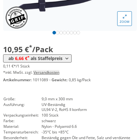
Menge
Preis
*
ab 10 Pack
8,93 €
0,09 €*/1Stück
ZOOM
*
ab 50 Pack
7,74 €
0,08 €*/1Stück
*
ab 100 Pack
6,66 €
0,07 €*/1Stück
*
10,95 €
/Pack
*
ab
6,66 €
als Staffelpreis
0,11 €*/1 Stück
*inkl. MwSt. zzgl.
Versandkosten
Artikelnummer:
1011089
·
Gewicht:
0,85 kg/Pack
Größe:
9,0 mm x 300 mm
Ausführung:
UV-Beständig
UL94 V-2, RoHS II konform
Verpackungseinheit:
100 Stück
Farbe:
schwarz
Material:
Nylon - Polyamid 6.6
Temperaturbereich:
-35°C bis +85°C
Besonderheit:
Beständig gegen Öle und Fette, Salz und verdünnte