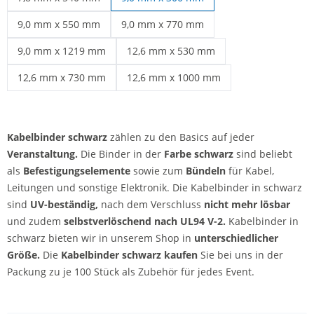
Kabelbinder über 50 cm | 7,8 mm x 540 mm
9,0 mm x 550 mm
9,0 mm x 770 mm
Kabelbinder schwarz | 9,0 mm x 550 mm
Kabelbinder schwarz | 9,0 mm x 770 mm
9,0 mm x 1219 mm
12,6 mm x 530 mm
Kabelbinder schwarz | 9,0 mm x 1219 mm
Kabelbinder schwarz | 12,6 mm x 530
12,6 mm x 730 mm
12,6 mm x 1000 mm
Kabelbinder schwarz | 12,6 mm x 730 mm
Kabelbinder schwarz | 12,6 mm x 100
Kabelbinder schwarz
zählen zu den Basics auf jeder
Veranstaltung.
Die Binder in der
Farbe schwarz
sind beliebt
als
Befestigungselemente
sowie zum
Bündeln
für Kabel,
Leitungen und sonstige Elektronik. Die Kabelbinder in schwarz
sind
UV-beständig,
nach dem Verschluss
nicht mehr lösbar
und zudem
selbstverlöschend nach UL94 V-2.
Kabelbinder in
schwarz bieten wir in unserem Shop in
unterschiedlicher
Größe.
Die
Kabelbinder schwarz kaufen
Sie bei uns in der
Packung zu je 100 Stück als Zubehör für jedes Event.