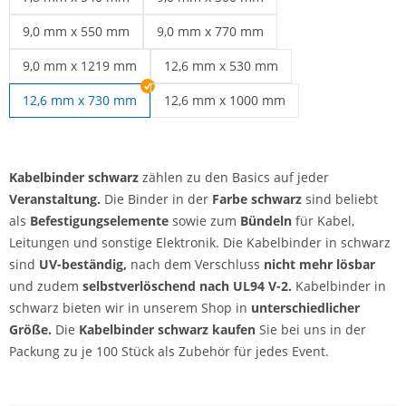
Kabelbinder über 50 cm | 7,8 mm x 540 mm
Kabelbinder schwarz | 9,0 mm x 300 mm
9,0 mm x 550 mm
9,0 mm x 770 mm
Kabelbinder schwarz | 9,0 mm x 550 mm
Kabelbinder schwarz | 9,0 mm x 770 mm
9,0 mm x 1219 mm
12,6 mm x 530 mm
Kabelbinder schwarz | 9,0 mm x 1219 mm
Kabelbinder schwarz | 12,6 mm x 530
12,6 mm x 730 mm
12,6 mm x 1000 mm
Kabelbinder schwarz | 12,6 mm x 100
Kabelbinder schwarz
zählen zu den Basics auf jeder
Veranstaltung.
Die Binder in der
Farbe schwarz
sind beliebt
als
Befestigungselemente
sowie zum
Bündeln
für Kabel,
Leitungen und sonstige Elektronik. Die Kabelbinder in schwarz
sind
UV-beständig,
nach dem Verschluss
nicht mehr lösbar
und zudem
selbstverlöschend nach UL94 V-2.
Kabelbinder in
schwarz bieten wir in unserem Shop in
unterschiedlicher
Größe.
Die
Kabelbinder schwarz kaufen
Sie bei uns in der
Packung zu je 100 Stück als Zubehör für jedes Event.