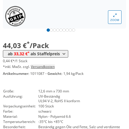
Menge
Preis
ZOOM
*
ab 5 Pack
39,27 €
0,39 €*/1Stück
*
ab 10 Pack
33,32 €
0,33 €*/1Stück
*
44,03 €
/Pack
*
ab
33,32 €
als Staffelpreis
0,44 €*/1 Stück
*inkl. MwSt. zzgl.
Versandkosten
Artikelnummer:
1011087
·
Gewicht:
1,94 kg/Pack
Größe:
12,6 mm x 730 mm
Ausführung:
UV-Beständig
UL94 V-2, RoHS II konform
Verpackungseinheit:
100 Stück
Farbe:
schwarz
Material:
Nylon - Polyamid 6.6
Temperaturbereich:
-35°C bis +85°C
Besonderheit:
Beständig gegen Öle und Fette, Salz und verdünnte