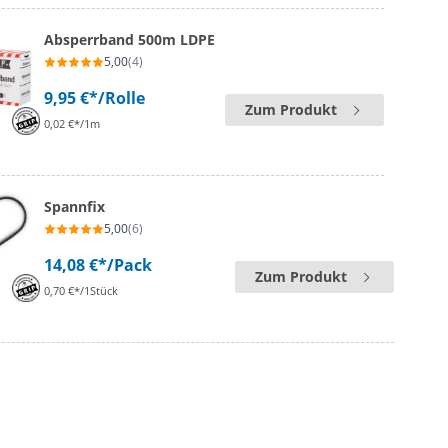
Absperrband 500m LDPE
5,00
(4)
9,95 €*
/Rolle
Zum Produkt
0,02 €*/1m
Spannfix
5,00
(6)
14,08 €*
/Pack
Zum Produkt
0,70 €*/1Stück