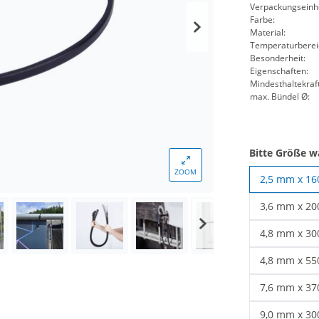
Verpackungseinhe
Farbe:
Material:
Temperaturberei
Besonderheit:
Eigenschaften:
Mindesthaltekraft
max. Bündel Ø:
Bitte Größe w
ZOOM
2,5 mm x 1
3,6 mm x 2
Kabelbinder
4,8 mm x 3
UV beständi
4,8 mm x 5
Kabelbinder
7,6 mm x 3
Schwarze Ka
9,0 mm x 3