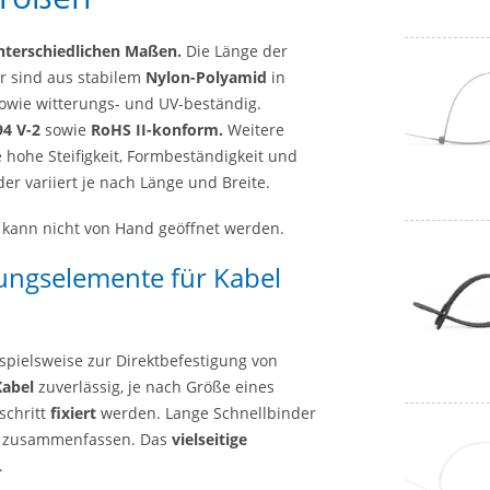
unterschiedlichen Maßen.
Die Länge der
r sind aus stabilem
Nylon-Polyamid
in
 sowie witterungs- und UV-beständig.
94 V-2
sowie
RoHS II-konform.
Weitere
 hohe Steifigkeit, Formbeständigkeit und
er variiert je nach Länge und Breite.
 kann nicht von Hand geöffnet werden.
ungselemente für Kabel
spielsweise zur Direktbefestigung von
Kabel
zuverlässig, je nach Größe eines
schritt
fixiert
werden. Lange Schnellbinder
n zusammenfassen. Das
vielseitige
.