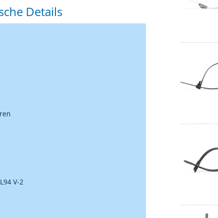
sche Details
uren
L94 V-2