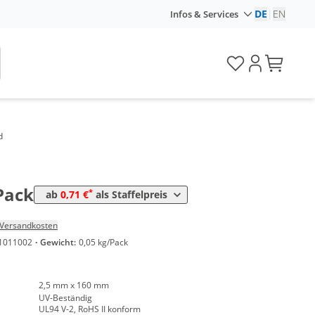
DE
|
EN
Infos & Services
Preis
*
1,07 €
0,01 €*/1Stück
*
0,95 €
0,01 €*/1Stück
d
*
k
0,83 €
0,01 €*/1Stück
*
k
0,71 €
0,01 €*/1Stück
Pack
*
ab
0,71 €
als Staffelpreis
Versandkosten
1011002
·
Gewicht:
0,05 kg/Pack
2,5 mm x 160 mm
UV-Beständig
UL94 V-2, RoHS II konform