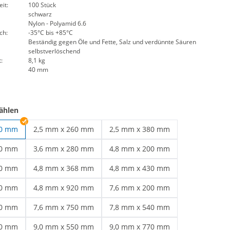
it:
100 Stück
schwarz
Nylon - Polyamid 6.6
ch:
-35°C bis +85°C
Beständig gegen Öle und Fette, Salz und verdünnte Säuren
selbstverlöschend
:
8,1 kg
40 mm
ählen
60 mm
2,5 mm x 260 mm
2,5 mm x 380 mm
Kabelbinder schwarz | 2,5 mm x 260 mm
Kabelbinder schwarz | 2,5 mm x 
00 mm
3,6 mm x 280 mm
4,8 mm x 200 mm
 schwarz | 3,6 mm x 200 mm
Kabelbinder schwarz | 3,6 mm x 280 mm
Kabelbinder 4,8 | 4,8 mm x 200 m
00 mm
4,8 mm x 368 mm
4,8 mm x 430 mm
ge Kabelbinder | 4,8 mm x 300 mm
Wetterfeste Kabelbinder | 4,8 mm x 368 mm
Kabelbinder schwarz | 4,8 mm x 
50 mm
4,8 mm x 920 mm
7,6 mm x 200 mm
 schwarz | 4,8 mm x 550 mm
Kabelbinder schwarz | 4,8 mm x 920 mm
Kabelbinder schwarz | 7,6 mm x 
70 mm
7,6 mm x 750 mm
7,8 mm x 540 mm
belbinder | 7,6 mm x 370 mm
Kabelbinder schwarz | 7,6 mm x 750 mm
Kabelbinder über 50 cm | 7,8 mm
00 mm
9,0 mm x 550 mm
9,0 mm x 770 mm