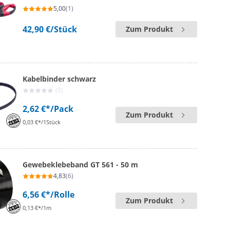
5,00
(1)
42,90 €
/Stück
Zum Produkt
Kabelbinder schwarz
(0)
2,62 €*
/Pack
Zum Produkt
0,03 €*/1Stück
Gewebeklebeband GT 561 - 50 m
4,83
(6)
6,56 €*
/Rolle
Zum Produkt
0,13 €*/1m