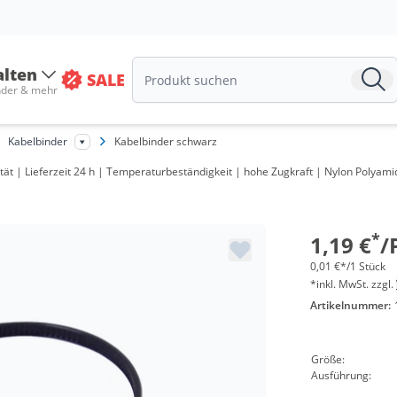
alten
SALE
Menge
nder & mehr
ab 10 Pack
Kabelbinder
Kabelbinder schwarz
ab 50 Pack
tät | Lieferzeit 24 h | Temperaturbeständigkeit | hohe Zugkraft | Nylon Polyami
ab 100 Pac
ab 200 Pac
*
1,19 €
/
0,01 €*/1 Stück
*inkl. MwSt. zzgl.
Artikelnummer:
Größe:
Ausführung: