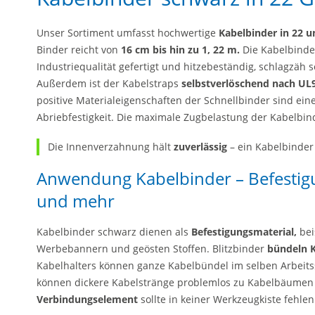
Unser Sortiment umfasst hochwertige
Kabelbinder in 22 
Binder reicht von
16 cm bis hin zu 1, 22 m.
Die Kabelbinde
Industriequalität gefertigt und hitzebeständig, schlagzäh
Außerdem ist der Kabelstraps
selbstverlöschend nach UL
positive Materialeigenschaften der Schnellbinder sind eine
Abriebfestigkeit. Die maximale Zugbelastung der Kabelbind
Die Innenverzahnung hält
zuverlässig
– ein Kabelbinder
Anwendung Kabelbinder – Befestig
und mehr
Kabelbinder schwarz dienen als
Befestigungsmaterial,
bei
Werbebannern und geösten Stoffen. Blitzbinder
bündeln 
Kabelhalters können ganze Kabelbündel im selben Arbeits
können dickere Kabelstränge problemlos zu Kabelbäume
Verbindungselement
sollte in keiner Werkzeugkiste fehlen