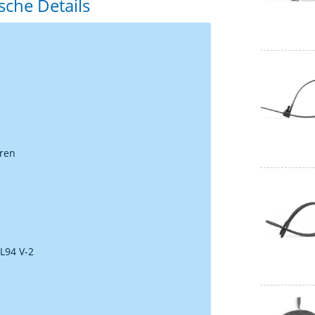
sche Details
uren
L94 V-2