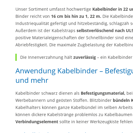
Unser Sortiment umfasst hochwertige
Kabelbinder in 22 
Binder reicht von
16 cm bis hin zu 1, 22 m.
Die Kabelbinde
Industriequalität gefertigt und hitzebeständig, schlagzäh
Außerdem ist der Kabelstraps
selbstverlöschend nach UL
positive Materialeigenschaften der Schnellbinder sind eine
Abriebfestigkeit. Die maximale Zugbelastung der Kabelbind
Die Innenverzahnung hält
zuverlässig
– ein Kabelbinder
Anwendung Kabelbinder – Befestig
und mehr
Kabelbinder schwarz dienen als
Befestigungsmaterial,
bei
Werbebannern und geösten Stoffen. Blitzbinder
bündeln 
Kabelhalters können ganze Kabelbündel im selben Arbeits
können dickere Kabelstränge problemlos zu Kabelbäume
Verbindungselement
sollte in keiner Werkzeugkiste fehlen