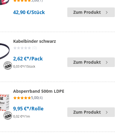
5,00
(1)
42,90 €
/Stück
Zum Produkt
Kabelbinder schwarz
(0)
2,62 €*
/Pack
Zum Produkt
0,03 €*/1Stück
Absperrband 500m LDPE
5,00
(4)
9,95 €*
/Rolle
Zum Produkt
0,02 €*/1m