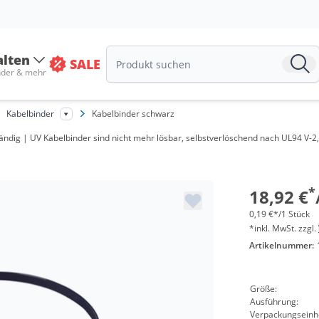
alten
SALE
nder & mehr
Menge
Kabelbinder
Kabelbinder schwarz
ab 10 P
dig | UV Kabelbinder sind nicht mehr lösbar, selbstverlöschend nach UL94 V-2,
ab 50 P
ab 100 
*
18,92 €
0,19 €*/1 Stück
*inkl. MwSt. zzgl.
Artikelnummer:
Größe:
Ausführung:
Verpackungseinhe