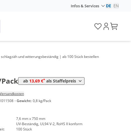
DE
|
EN
Infos & Services
Preis
*
ack
15,95 €
0,16 €*/1Stück
 schlagzäh und witterungsbeständig | ab 100 Stück bestellen
*
ack
14,88 €
0,15 €*/1Stück
*
Pack
13,69 €
0,14 €*/1Stück
/Pack
*
ab
13,69 €
als Staffelpreis
Versandkosten
1011508
·
Gewicht:
0,8 kg/Pack
7,6 mm x 750 mm
UV-Beständig, UL94 V-2, RoHS II konform
it:
100 Stück