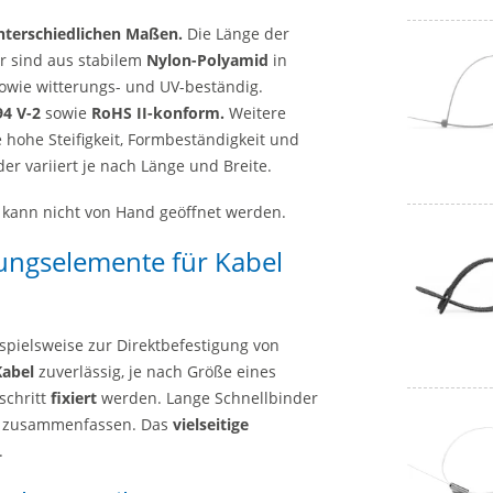
unterschiedlichen Maßen.
Die Länge der
r sind aus stabilem
Nylon-Polyamid
in
 sowie witterungs- und UV-beständig.
94 V-2
sowie
RoHS II-konform.
Weitere
 hohe Steifigkeit, Formbeständigkeit und
er variiert je nach Länge und Breite.
 kann nicht von Hand geöffnet werden.
ungselemente für Kabel
spielsweise zur Direktbefestigung von
Kabel
zuverlässig, je nach Größe eines
schritt
fixiert
werden. Lange Schnellbinder
n zusammenfassen. Das
vielseitige
.