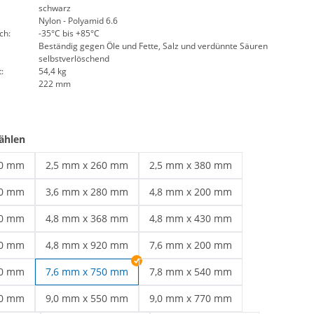
schwarz
Nylon - Polyamid 6.6
ch:
-35°C bis +85°C
Beständig gegen Öle und Fette, Salz und verdünnte Säuren
selbstverlöschend
:
54,4 kg
222 mm
ählen
60 mm
2,5 mm x 260 mm
2,5 mm x 380 mm
 schwarz | 2,5 mm x 160 mm
Kabelbinder schwarz | 2,5 mm x 260 mm
Kabelbinder schwarz | 2,5 mm x 
00 mm
3,6 mm x 280 mm
4,8 mm x 200 mm
 schwarz | 3,6 mm x 200 mm
Kabelbinder schwarz | 3,6 mm x 280 mm
Kabelbinder 4,8 | 4,8 mm x 200 m
00 mm
4,8 mm x 368 mm
4,8 mm x 430 mm
ge Kabelbinder | 4,8 mm x 300 mm
Wetterfeste Kabelbinder | 4,8 mm x 368 mm
Kabelbinder schwarz | 4,8 mm x 
50 mm
4,8 mm x 920 mm
7,6 mm x 200 mm
 schwarz | 4,8 mm x 550 mm
Kabelbinder schwarz | 4,8 mm x 920 mm
Kabelbinder schwarz | 7,6 mm x 
70 mm
7,6 mm x 750 mm
7,8 mm x 540 mm
belbinder | 7,6 mm x 370 mm
Kabelbinder über 50 cm | 7,8 mm
00 mm
9,0 mm x 550 mm
9,0 mm x 770 mm