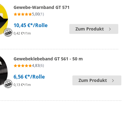
Gewebe-Warnband GT 571
5,00
(1)
10,45 €*
/Rolle
Zum Produkt
0,42 €*/1m
Gewebeklebeband GT 561 - 50 m
4,83
(6)
6,56 €*
/Rolle
Zum Produkt
0,13 €*/1m