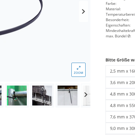
Farbe:
Material:
Temperaturberei
Besonderheit:
Eigenschaften:
Mindesthaltekraft
max. Bündel Ø:
Bitte Größe w
2,5 mm x 1
ZOOM
Kabelbinder
3,6 mm x 2
Kabelbinder
4,8 mm x 3
UV beständi
4,8 mm x 5
Kabelbinder
7,6 mm x 3
Schwarze Ka
9,0 mm x 3