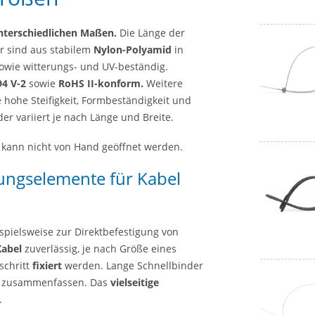
unterschiedlichen Maßen.
Die Länge der
r sind aus stabilem
Nylon-Polyamid
in
 sowie witterungs- und UV-beständig.
94 V-2
sowie
RoHS II-konform.
Weitere
 hohe Steifigkeit, Formbeständigkeit und
er variiert je nach Länge und Breite.
 kann nicht von Hand geöffnet werden.
ungselemente für Kabel
spielsweise zur Direktbefestigung von
Kabel
zuverlässig, je nach Größe eines
schritt
fixiert
werden. Lange Schnellbinder
n zusammenfassen. Das
vielseitige
.