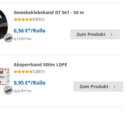
Gewebeklebeband GT 561 - 50 m
4,83
(6)
6,56 €*
/Rolle
Zum Produkt
0,13 €*/1m
Absperrband 500m LDPE
5,00
(4)
9,95 €*
/Rolle
Zum Produkt
0,02 €*/1m