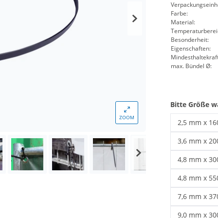
Verpackungseinhe
Farbe:
Material:
Temperaturberei
Besonderheit:
Eigenschaften:
Mindesthaltekraft
max. Bündel Ø:
Bitte Größe w
ZOOM
2,5 mm x 1
Kabelbinder
3,6 mm x 2
Kabelbinder
4,8 mm x 3
UV beständi
4,8 mm x 5
Kabelbinder
7,6 mm x 3
Schwarze Ka
9,0 mm x 3