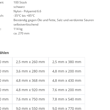
it:
100 Stück
schwarz
Nylon - Polyamid 6.6
ch:
-35°C bis +85°C
Beständig gegen Öle und Fette, Salz und verdünnte Säuren
selbstverlöschend
:
114 kg
ca. 270 mm
ählen
60 mm
2,5 mm x 260 mm
2,5 mm x 380 mm
 schwarz | 2,5 mm x 160 mm
Kabelbinder schwarz | 2,5 mm x 260 mm
Kabelbinder schwarz | 2,5 mm x 
00 mm
3,6 mm x 280 mm
4,8 mm x 200 mm
 schwarz | 3,6 mm x 200 mm
Kabelbinder schwarz | 3,6 mm x 280 mm
Kabelbinder 4,8 | 4,8 mm x 200 m
00 mm
4,8 mm x 368 mm
4,8 mm x 430 mm
ge Kabelbinder | 4,8 mm x 300 mm
Wetterfeste Kabelbinder | 4,8 mm x 368 mm
Kabelbinder schwarz | 4,8 mm x 
50 mm
4,8 mm x 920 mm
7,6 mm x 200 mm
 schwarz | 4,8 mm x 550 mm
Kabelbinder schwarz | 4,8 mm x 920 mm
Kabelbinder schwarz | 7,6 mm x 
70 mm
7,6 mm x 750 mm
7,8 mm x 540 mm
belbinder | 7,6 mm x 370 mm
Kabelbinder schwarz | 7,6 mm x 750 mm
Kabelbinder über 50 cm | 7,8 mm
00 mm
9,0 mm x 550 mm
9,0 mm x 770 mm