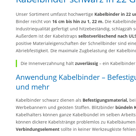
Unser Sortiment umfasst hochwertige
Kabelbinder in 22 
Binder reicht von
16 cm bis hin zu 1, 22 m.
Die Kabelbinde
Industriequalität gefertigt und hitzebeständig, schlagzäh
Außerdem ist der Kabelstraps
selbstverlöschend nach UL
positive Materialeigenschaften der Schnellbinder sind eine
Abriebfestigkeit. Die maximale Zugbelastung der Kabelbind
Die Innenverzahnung hält
zuverlässig
– ein Kabelbinder
Anwendung Kabelbinder – Befestig
und mehr
Kabelbinder schwarz dienen als
Befestigungsmaterial,
bei
Werbebannern und geösten Stoffen. Blitzbinder
bündeln 
Kabelhalters können ganze Kabelbündel im selben Arbeits
können dickere Kabelstränge problemlos zu Kabelbäume
Verbindungselement
sollte in keiner Werkzeugkiste fehlen