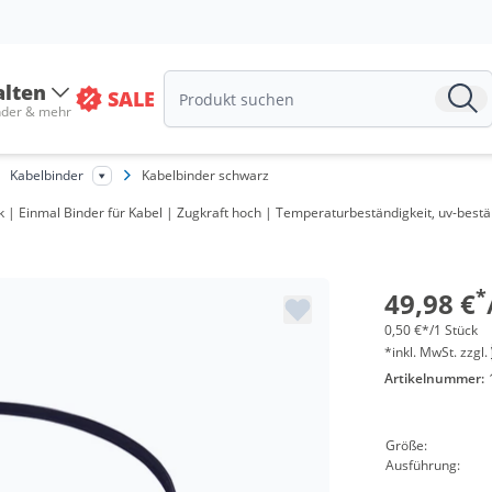
alten
SALE
nder & mehr
Kabelbinder
Kabelbinder schwarz
Menge
 Einmal Binder für Kabel | Zugkraft hoch | Temperaturbeständigkeit, uv-beständ
ab 5 Pa
ab 10 P
*
49,98 €
0,50 €*/1 Stück
*inkl. MwSt. zzgl.
Artikelnummer:
Größe:
Ausführung: