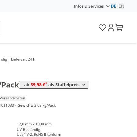
DE
|
EN
Infos & Services
Preis
ig | Lieferzeit 24 h
*
ck
45,70 €
0,46 €*/1Stück
*
ack
39,98 €
0,40 €*/1Stück
/Pack
*
ab
39,98 €
als Staffelpreis
Versandkosten
1011033
·
Gewicht:
2,63 kg/Pack
12,6 mm x 1000 mm
UV-Beständig
UL94 V-2, RoHS II konform