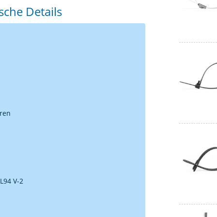
sche Details
uren
L94 V-2