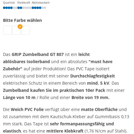
Qualität
Klebkraft
Ablösbarkeit
Bitte Farbe wählen
Zumbelband | grau
Zumbelband | schwarz
Zumbelband | weiß
Das
GRIP Zumbelband GT 807
ist ein
leicht
ablösbares Isolierband
und ein absolutes
"must have
Zubehör"
auf jeder Produktion! Das PVC Tape isoliert
zuverlässig und bietet mit seiner
Durchschlagfestigkeit
elektrischen Schutz in einem Bereich von
mind. 5 kV
. Das
Zumbelband kaufen Sie im praktischen 10er Pack
mit einer
Länge von 10 m
/ Rolle und einer
Breite von 19 mm.
Die
Weich PVC Folie
verfügt über eine
matte Oberfläche
und
ist zusammen mit dem Kautschuk-Kleber auf Gummibasis 0,13
mm stark. Das Tape ist
sehr formanpassungsfähig und
elastisch
, es hat eine
mittlere Klebkraft
(1,76 N/cm auf Stahl).