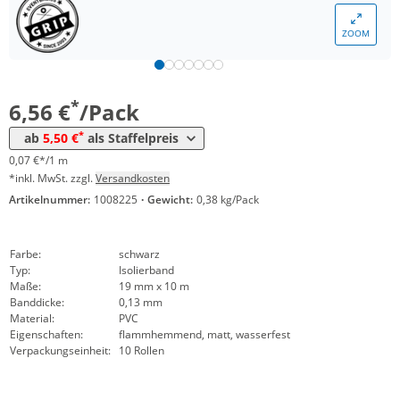
Menge
Preis
ZOOM
*
ab 10 Pack
5,99 €
0,06 €*/1m
*
ab 20 Pack
5,50 €
0,06 €*/1m
*
6,56 €
/Pack
*
ab
5,50 €
als Staffelpreis
0,07 €*/1 m
*inkl. MwSt. zzgl.
Versandkosten
Artikelnummer:
1008225
·
Gewicht:
0,38 kg/Pack
Farbe:
schwarz
Typ:
Isolierband
Maße:
19 mm x 10 m
Banddicke:
0,13 mm
Material:
PVC
Eigenschaften:
flammhemmend, matt, wasserfest
Verpackungseinheit:
10 Rollen