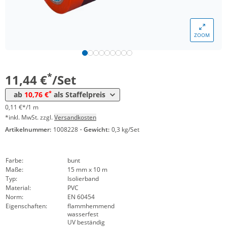
ZOOM
Menge
Preis
*
ab 5 Sets
10,76 €
0,11 €*/1m
*
11,44 €
/Set
*
ab
10,76 €
als Staffelpreis
0,11 €*/1 m
*inkl. MwSt. zzgl.
Versandkosten
Artikelnummer:
1008228
·
Gewicht:
0,3 kg/Set
Farbe:
bunt
Maße:
15 mm x 10 m
Typ:
Isolierband
Material:
PVC
Norm:
EN 60454
Eigenschaften:
flammhemmend
wasserfest
UV beständig