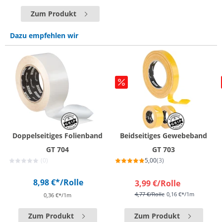
Zum Produkt
Dazu empfehlen wir
Doppelseitiges Folienband
Beidseitiges Gewebeband
GT 704
GT 703
(0)
5,00
(3)
8,98 €*
/Rolle
3,99 €
/Rolle
4,77 €
/Rolle
0,16 €*/1m
0,36 €*/1m
Zum Produkt
Zum Produkt