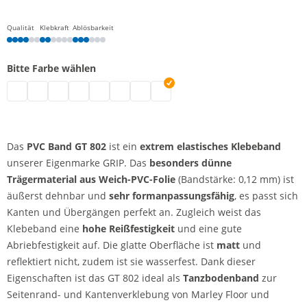
Qualität
Klebkraft
Ablösbarkeit
Bitte Farbe wählen
PVC Band | schwarz
PVC Band | transparent
PVC Band | weiß
PVC Band | blau
PVC Band | grün
PVC Band | rot
PVC Band | gelb
PVC Band | orange
Das
PVC Band GT 802
ist ein
extrem elastisches Klebeband
unserer Eigenmarke GRIP. Das
besonders dünne
Trägermaterial aus Weich-PVC-Folie
(Bandstärke: 0,12 mm) ist
äußerst dehnbar und
sehr formanpassungsfähig
, es passt sich
Kanten und Übergängen perfekt an. Zugleich weist das
Klebeband eine
hohe Reißfestigkeit
und eine gute
Abriebfestigkeit auf. Die glatte Oberfläche ist
matt
und
reflektiert nicht, zudem ist sie wasserfest. Dank dieser
Eigenschaften ist das GT 802 ideal als
Tanzbodenband
zur
Seitenrand- und Kantenverklebung von Marley Floor und