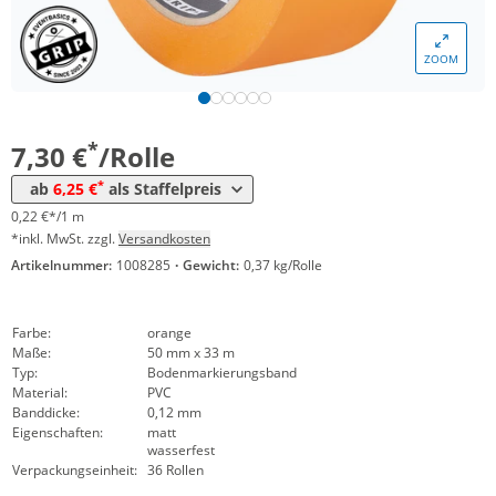
Menge
Preis
ZOOM
*
ab 18 Rollen
6,77 €
0,21 €*/1m
*
ab 36 Rollen
6,25 €
0,19 €*/1m
*
7,30 €
/Rolle
*
ab
6,25 €
als Staffelpreis
0,22 €*/1 m
*inkl. MwSt. zzgl.
Versandkosten
Artikelnummer:
1008285
·
Gewicht:
0,37 kg/Rolle
Farbe:
orange
Maße:
50 mm x 33 m
Typ:
Bodenmarkierungsband
Material:
PVC
Banddicke:
0,12 mm
Eigenschaften:
matt
wasserfest
Verpackungseinheit:
36 Rollen