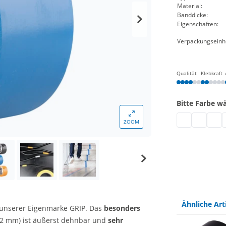
Material:
Banddicke:
Eigenschaften:
Verpackungseinhe
Qualität
Klebkraft
Bitte Farbe w
PVC Band | sc
PVC Band 
PVC B
P
ZOOM
Ähnliche Art
unserer Eigenmarke GRIP. Das
besonders
12 mm) ist äußerst dehnbar und
sehr