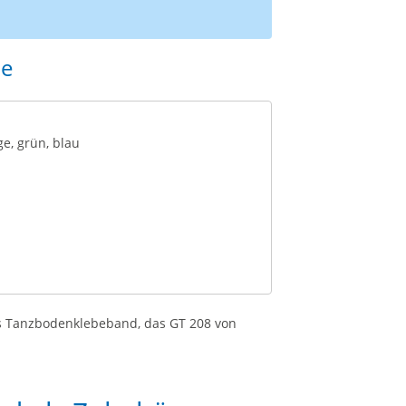
ße
ge, grün, blau
es Tanzbodenklebeband, das GT 208 von