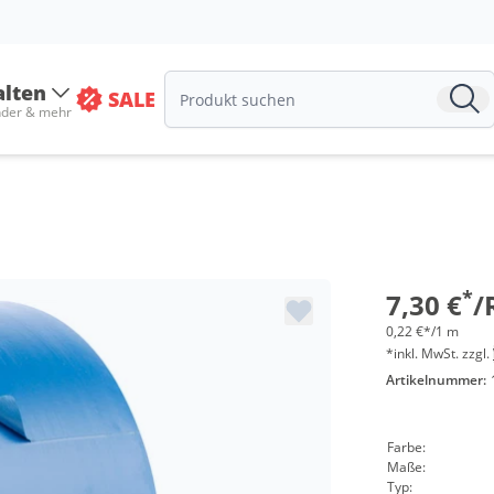
alten
SALE
nder & mehr
Menge
ab 18 Roll
ab 36 Roll
*
7,30 €
/
0,22 €*/1 m
*inkl. MwSt. zzgl.
Artikelnummer:
Farbe:
Maße:
Typ: