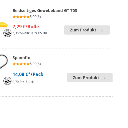
Beidseitiges Gewebeband GT 703
5,00
(5)
7,29 €
/Rolle
Zum Produkt
8,35 €
/Rolle
0,29 €*/1m
Spannfix
5,00
(6)
14,08 €*
/Pack
Zum Produkt
0,70 €*/1Stück