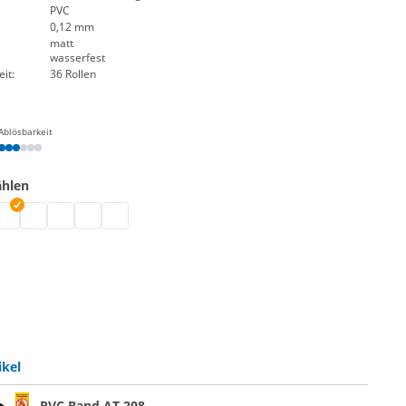
PVC
0,12 mm
matt
wasserfest
it:
36 Rollen
Ablösbarkeit
ählen
hwarz
| transparent
and | weiß
VC Band | blau
PVC Band | grün
PVC Band | rot
PVC Band | gelb
PVC Band | orange
ikel
PVC Band AT 208