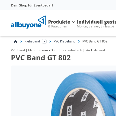
Dein Shop für Eventbedarf
Produkte
Individuell gest
& Kategorien
Molton, Banner, Einlassbä
Klebeband
PVC Klebeband
PVC Band GT 802
PVC Band | blau | 50 mm x 33 m | hoch elastisch | stark klebend
PVC Band GT 802