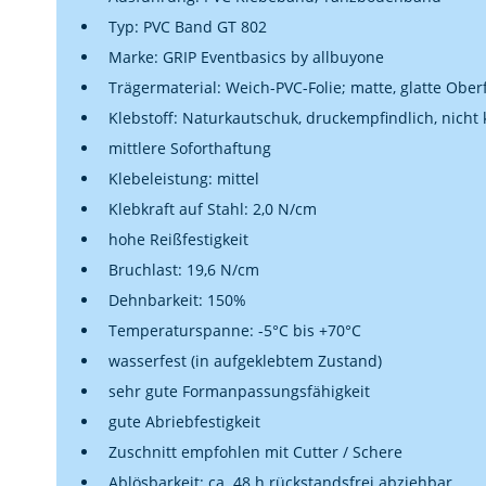
Typ: PVC Band GT 802
Marke: GRIP Eventbasics by allbuyone
Trägermaterial: Weich-PVC-Folie; matte, glatte Ober
Klebstoff: Naturkautschuk, druckempfindlich, nicht 
mittlere Soforthaftung
Klebeleistung: mittel
Klebkraft auf Stahl: 2,0 N/cm
hohe Reißfestigkeit
Bruchlast: 19,6 N/cm
Dehnbarkeit: 150%
Temperaturspanne: -5°C bis +70°C
wasserfest (in aufgeklebtem Zustand)
sehr gute Formanpassungsfähigkeit
gute Abriebfestigkeit
Zuschnitt empfohlen mit Cutter / Schere
Ablösbarkeit: ca. 48 h rückstandsfrei abziehbar