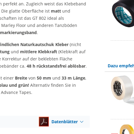
n perfekt an. Zugleich weist das Klebeband
 Die glatte Oberfläche ist
matt
und
schaften ist das GT 802 ideal als
 Marley Floor und anderen Tanzböden
markierungsband
.
indlichen
Naturkautschuk Kleber
(nicht
ftung
und
mittlere Klebkraft
(Klebkraft auf
e Korrektur auf der beklebten Fläche
Dazu empfeh
ebebänder ca.
48 h rückstandsfrei ablösbar
.
t einer
Breite
von
50 mm
und
33 m
Länge
,
 blau und grün!
Alternativ finden Sie in
 Advance Tapes.
Datenblätter