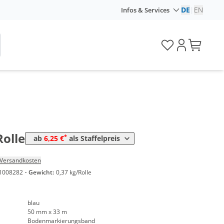
DE
|
EN
Infos & Services
Preis
*
en
6,77 €
0,21 €*/1m
*
en
6,25 €
0,19 €*/1m
Rolle
*
ab
6,25 €
als Staffelpreis
Versandkosten
1008282
·
Gewicht:
0,37 kg/Rolle
blau
50 mm x 33 m
Bodenmarkierungsband