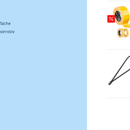
fläche
korrosiv