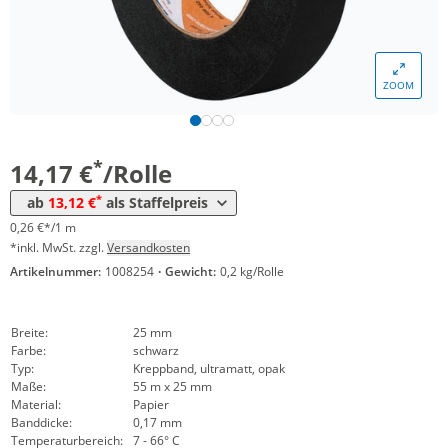
ZOOM
Menge
Preis
*
ab 36 Rollen
13,12 €
0,24 €*/1m
*
14,17 €
/Rolle
*
ab
13,12 €
als Staffelpreis
0,26 €*/1 m
*inkl. MwSt. zzgl.
Versandkosten
Artikelnummer:
1008254
·
Gewicht:
0,2 kg/Rolle
Breite:
25 mm
Farbe:
schwarz
Typ:
Kreppband, ultramatt, opak
Maße:
55 m x 25 mm
Material:
Papier
Banddicke:
0,17 mm
Temperaturbereich:
7 - 66° C