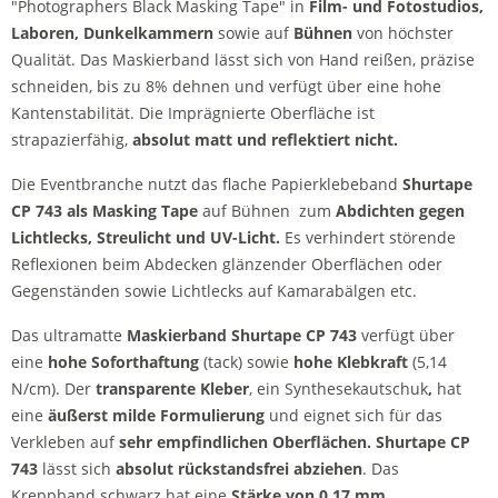
"Photographers Black Masking Tape" in
Film- und Fotostudios,
Laboren,
Dunkelkammern
sowie auf
Bühnen
von höchster
Qualität. Das Maskierband lässt sich von Hand reißen, präzise
schneiden, bis zu 8% dehnen und verfügt über eine hohe
Kantenstabilität. Die Imprägnierte Oberfläche ist
strapazierfähig,
absolut matt und reflektiert nicht.
Die Eventbranche nutzt das flache Papierklebeband
Shurtape
CP 743 als Masking Tape
auf Bühnen zum
Abdichten gegen
Lichtlecks, Streulicht und UV-Licht.
Es verhindert störende
Reflexionen beim Abdecken glänzender Oberflächen oder
Gegenständen sowie Lichtlecks auf Kamarabälgen etc.
Das ultramatte
Maskierband Shurtape CP 743
verfügt über
eine
hohe Soforthaftung
(tack) sowie
hohe Klebkraft
(5,14
N/cm). Der
transparente Kleber
, ein Synthesekautschuk
,
hat
eine
äußerst milde Formulierung
und eignet sich für das
Verkleben auf
sehr empfindlichen Oberflächen. Shurtape CP
743
lässt sich
absolut rückstandsfrei abziehen
. Das
Kreppband schwarz hat eine
Stärke von 0,17 mm.