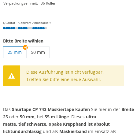
Verpackungseinheit:
36 Rollen
Qualität
Klebkraft
Ablösbarkeit
Bitte Breite wählen
25 mm
50 mm
Shurtape | 50 mm
Diese Ausführung ist nicht verfügbar.
Treffen Sie bitte eine neue Auswahl.
Das
Shurtape CP 743 Maskiertape kaufen
Sie hier in der
Breite
25
oder
50 mm,
bei
55 m Länge
. Dieses
ultra
matte,
tief
schwarze, opake
Kreppband ist absolut
lichtundurchlässig
und als
Maskierband
im Einsatz als