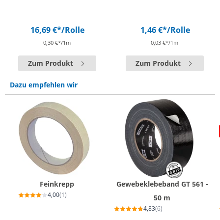
16,69 €*
/Rolle
1,46 €*
/Rolle
0,30 €*/1m
0,03 €*/1m
Zum Produkt
Zum Produkt
Dazu empfehlen wir
Feinkrepp
Gewebeklebeband GT 561 -
4,00
(1)
50 m
4,83
(6)