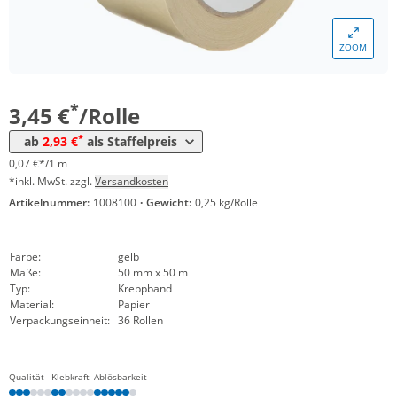
Menge
Preis
ZOOM
*
ab 72 Rollen
3,14 €
0,06 €*/1m
*
ab 180 Rollen
2,93 €
0,06 €*/1m
*
3,45 €
/Rolle
*
ab
2,93 €
als Staffelpreis
0,07 €*/1 m
*inkl. MwSt. zzgl.
Versandkosten
Artikelnummer:
1008100
·
Gewicht:
0,25 kg/Rolle
Farbe:
gelb
Maße:
50 mm x 50 m
Typ:
Kreppband
Material:
Papier
Verpackungseinheit:
36 Rollen
Qualität
Klebkraft
Ablösbarkeit