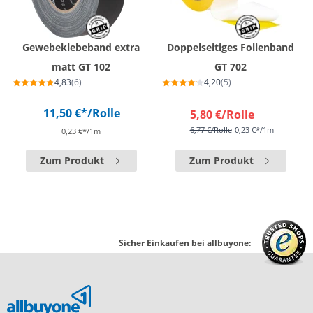
Gewebeklebeband extra
Doppelseitiges Folienband
matt GT 102
GT 702
4,83
(6)
4,20
(5)
11,50 €*
/Rolle
5,80 €
/Rolle
6,77 €
/Rolle
0,23 €*/1m
0,23 €*/1m
Zum Produkt
Zum Produkt
Sicher Einkaufen bei allbuyone: