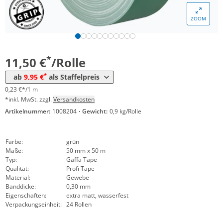
Menge
Preis
ZOOM
*
ab 24 Rollen
10,90 €
0,22 €*/1m
*
ab 48 Rollen
9,95 €
0,20 €*/1m
*
11,50 €
/Rolle
*
ab
9,95 €
als Staffelpreis
0,23 €*/1 m
*inkl. MwSt. zzgl.
Versandkosten
Artikelnummer:
1008204
·
Gewicht:
0,9 kg/Rolle
Farbe:
grün
Maße:
50 mm x 50 m
Typ:
Gaffa Tape
Qualität:
Profi Tape
Material:
Gewebe
Banddicke:
0,30 mm
Eigenschaften:
extra matt, wasserfest
Verpackungseinheit:
24 Rollen