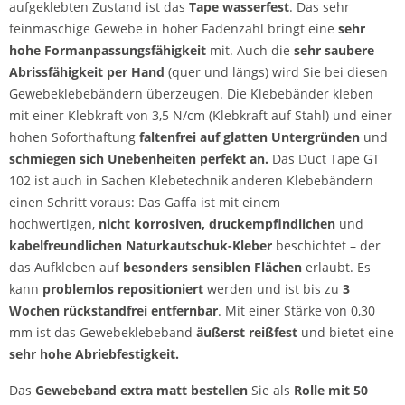
aufgeklebten Zustand ist das
Tape wasserfest
. Das sehr
feinmaschige Gewebe in hoher Fadenzahl bringt eine
sehr
hohe Formanpassungsfähigkeit
mit. Auch die
sehr saubere
Abrissfähigkeit per Hand
(quer und längs) wird Sie bei diesen
Gewebeklebebändern überzeugen. Die Klebebänder kleben
mit einer Klebkraft von 3,5 N/cm (Klebkraft auf Stahl) und einer
hohen Soforthaftung
faltenfrei auf glatten Untergründen
und
schmiegen sich Unebenheiten perfekt an.
Das Duct Tape GT
102 ist auch in Sachen Klebetechnik anderen Klebebändern
einen Schritt voraus: Das Gaffa ist mit einem
hochwertigen,
nicht korrosiven, druckempfindlichen
und
kabelfreundlichen Naturkautschuk-Kleber
beschichtet – der
das Aufkleben auf
besonders sensiblen Flächen
erlaubt. Es
kann
problemlos repositioniert
werden und ist bis zu
3
Wochen rückstandfrei entfernbar
. Mit einer Stärke von 0,30
mm ist das Gewebeklebeband
äußerst reißfest
und bietet eine
sehr hohe Abriebfestigkeit.
Das
Gewebeband extra matt bestellen
Sie als
Rolle mit 50