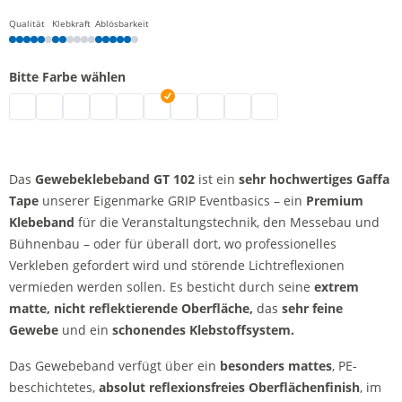
Qualität
Klebkraft
Ablösbarkeit
Bitte Farbe wählen
Gewebeband | schwarz
Gewebeklebeband extra matt | braun
Gewebeband | weiß
Gewebeklebeband extra matt | silber
Gewebeklebeband extra matt | blau
Gewebeklebeband extra matt | grün
Gewebeklebeband extra matt | rot
Gewebeklebeband extra matt | d
Gewebeklebeband extra matt
Gewebeklebeband extra 
Das
Gewebeklebeband GT 102
ist ein
sehr hochwertiges Gaffa
Tape
unserer Eigenmarke GRIP Eventbasics – ein
Premium
Klebeband
für die Veranstaltungstechnik, den Messebau und
Bühnenbau – oder für überall dort, wo professionelles
Verkleben gefordert wird und störende Lichtreflexionen
vermieden werden sollen. Es besticht durch seine
extrem
matte, nicht reflektierende Oberfläche,
das
sehr feine
Gewebe
und ein
schonendes Klebstoffsystem.
Das Gewebeband verfügt über ein
besonders mattes
, PE-
beschichtetes,
absolut reflexionsfreies Oberflächenfinish
, im