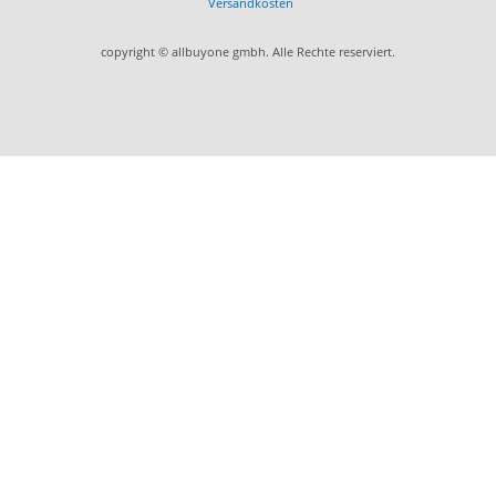
Versandkosten
copyright © allbuyone gmbh. Alle Rechte reserviert.