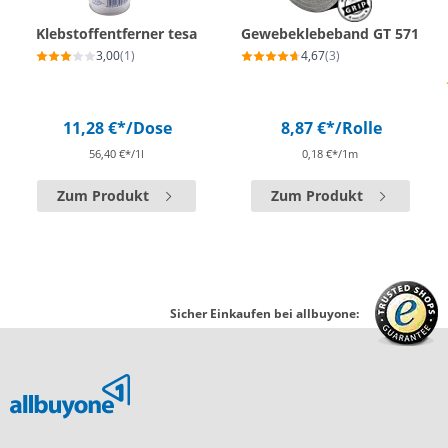
Klebstoffentferner tesa
Gewebeklebeband GT 571
3,00
(1)
4,67
(3)
11,28 €*
/Dose
8,87 €*
/Rolle
56,40 €*/1l
0,18 €*/1m
Zum Produkt
Zum Produkt
Sicher Einkaufen bei allbuyone: