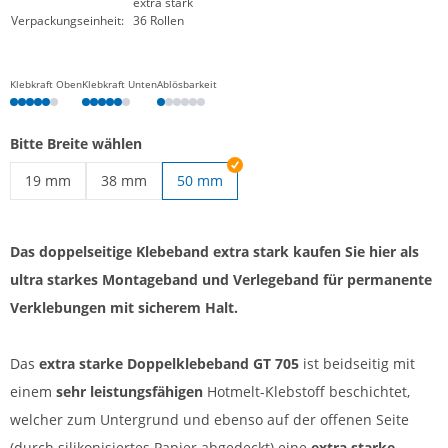
extra stark
Verpackungseinheit:
36 Rollen
Klebkraft Oben
Klebkraft Unten
Ablösbarkeit
Bitte Breite wählen
19 mm
38 mm
50 mm
Starkes doppelseitiges Klebeband | 19 mm
Starkes doppelseitiges Klebeband | 38 mm
Das doppelseitige Klebeband extra stark kaufen Sie hier als
ultra starkes Montageband und Verlegeband für permanente
Verklebungen mit sicherem Halt.
Das
extra starke Doppelklebeband GT 705
ist beidseitig mit
einem
sehr leistungsfähigen
Hotmelt-Klebstoff beschichtet,
welcher zum Untergrund und ebenso auf der offenen Seite
(durch silikonisiertes Papier abgedeckt) eine
extra starke