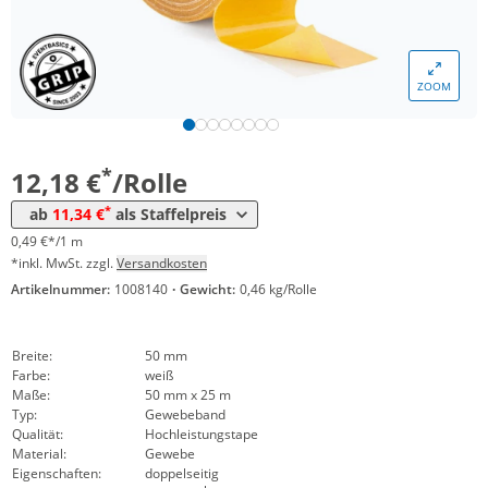
ZOOM
Menge
Preis
*
ab 36 Rollen
11,34 €
0,45 €*/1m
*
12,18 €
/Rolle
*
ab
11,34 €
als Staffelpreis
0,49 €*/1 m
*inkl. MwSt. zzgl.
Versandkosten
Artikelnummer:
1008140
·
Gewicht:
0,46 kg/Rolle
Breite:
50 mm
Farbe:
weiß
Maße:
50 mm x 25 m
Typ:
Gewebeband
Qualität:
Hochleistungstape
Material:
Gewebe
Eigenschaften:
doppelseitig