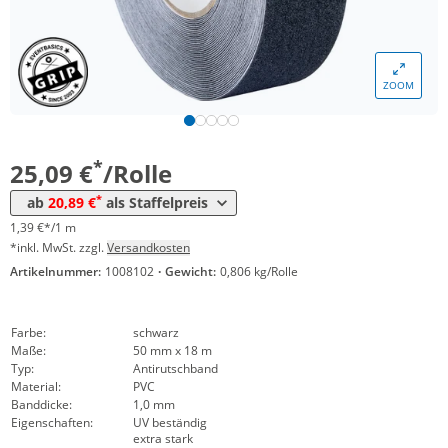
ZOOM
Menge
Preis
*
ab 24 Rollen
20,89 €
1,16 €*/1m
*
25,09 €
/Rolle
*
ab
20,89 €
als Staffelpreis
1,39 €*/1 m
*inkl. MwSt. zzgl.
Versandkosten
Artikelnummer:
1008102
·
Gewicht:
0,806 kg/Rolle
Farbe:
schwarz
Maße:
50 mm x 18 m
Typ:
Antirutschband
Material:
PVC
Banddicke:
1,0 mm
Eigenschaften:
UV beständig
extra stark