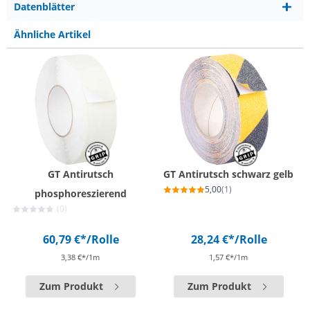
Datenblätter
Ähnliche Artikel
GT Antirutsch
GT Antirutsch schwarz gelb
5,00
(1)
phosphoreszierend
(0)
60,79 €*
/Rolle
28,24 €*
/Rolle
3,38 €*/1m
1,57 €*/1m
Zum Produkt
Zum Produkt