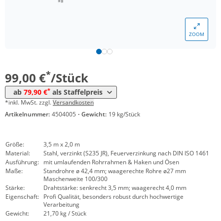
Menge
Preis
ZOOM
*
ab 10 Stück
89,90 €
*
ab 35 Stück
79,90 €
*
99,00 €
/Stück
*
ab
79,90 €
als Staffelpreis
*inkl. MwSt. zzgl.
Versandkosten
Artikelnummer:
4504005
·
Gewicht:
19 kg/Stück
Größe:
3,5 m x 2,0 m
Material:
Stahl, verzinkt (S235 JR), Feuerverzinkung nach DIN ISO 1461
Ausführung:
mit umlaufenden Rohrrahmen & Haken und Ösen
Maße:
Standrohre ø 42,4 mm; waagerechte Rohre ø27 mm
Maschenweite 100/300
Stärke:
Drahtstärke: senkrecht 3,5 mm; waagerecht 4,0 mm
Eigenschaft:
Profi Qualität, besonders robust durch hochwertige
Verarbeitung
Gewicht:
21,70 kg / Stück