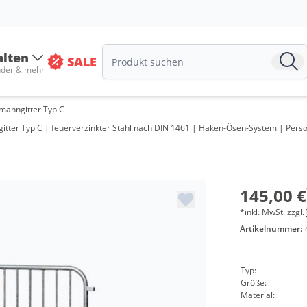
alten
SALE
nder & mehr
anngitter Typ C
tter Typ C | feuerverzinkter Stahl nach DIN 1461 | Haken-Ösen-System | Perso
Me
ab 
ab 
145,00 €
*inkl. MwSt. zzgl.
Artikelnummer:
Typ:
Größe:
Material: