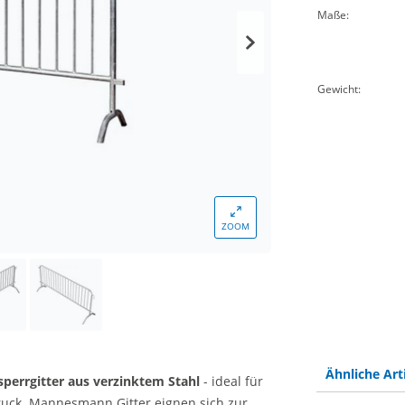
Maße:
Gewicht:
ZOOM
Ähnliche Art
sperrgitter aus verzinktem Stahl
- ideal für
uck. Mannesmann Gitter eignen sich zur