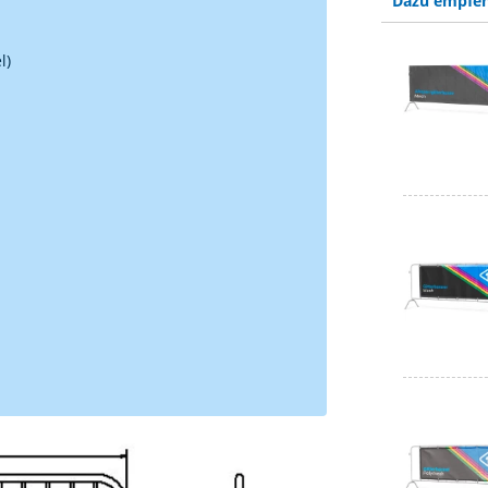
Dazu empfeh
l)