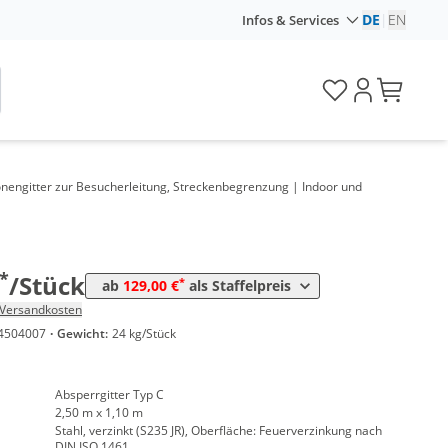
DE
|
EN
Infos & Services
nengitter zur Besucherleitung, Streckenbegrenzung | Indoor und
nge
Preis
*
10 Stück
139,00 €
*
25 Stück
129,00 €
*
/Stück
*
ab
129,00 €
als Staffelpreis
Versandkosten
4504007
·
Gewicht:
24 kg/Stück
Absperrgitter Typ C
2,50 m x 1,10 m
Stahl, verzinkt (S235 JR), Oberfläche: Feuerverzinkung nach
DIN ISO 1461