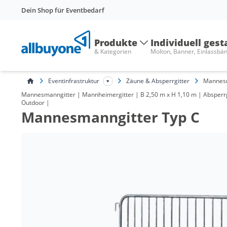
Dein Shop für Eventbedarf
Produkte
Individuell gest
& Kategorien
Molton, Banner, Einlassbä
Eventinfrastruktur
Zäune & Absperrgitter
Mannesm
Mannesmanngitter | Mannheimergitter | B 2,50 m x H 1,10 m | Absperrgi
Outdoor |
Mannesmanngitter Typ C