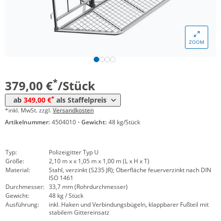
ZOOM
Menge
Preis
*
ab 10 Stück
349,00 €
*
379,00 €
/Stück
*
ab
349,00 €
als Staffelpreis
*inkl. MwSt. zzgl.
Versandkosten
Artikelnummer:
4504010
·
Gewicht:
48 kg/Stück
Typ:
Polizeigitter Typ U
Größe:
2,10 m x x 1,05 m x 1,00 m (L x H x T)
Material:
Stahl, verzinkt (S235 JR); Oberfläche feuerverzinkt nach DIN
ISO 1461
Durchmesser:
33,7 mm (Rohrdurchmesser)
Gewicht:
48 kg / Stück
Ausführung:
inkl. Haken und Verbindungsbügeln, klappbarer Fußteil mit
stabilem Gittereinsatz