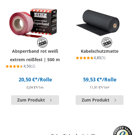
Absperrband rot weiß
Kabelschutzmatte
4,80
(5)
extrem reißfest | 500 m
4,50
(2)
20,50 €*
/Rolle
59,53 €*
/Rolle
0,04 €*/1m
11,91 €*/1m²
Zum Produkt
Zum Produkt