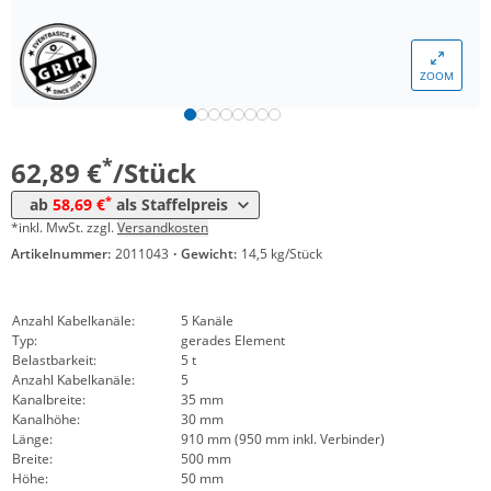
ZOOM
Menge
Preis
*
ab 40 Stück
58,69 €
*
62,89 €
/Stück
*
ab
58,69 €
als Staffelpreis
*inkl. MwSt. zzgl.
Versandkosten
Artikelnummer:
2011043
·
Gewicht:
14,5 kg/Stück
Anzahl Kabelkanäle:
5 Kanäle
Typ:
gerades Element
Belastbarkeit:
5 t
Anzahl Kabelkanäle:
5
Kanalbreite:
35 mm
Kanalhöhe:
30 mm
Länge:
910 mm (950 mm inkl. Verbinder)
Breite:
500 mm
Höhe:
50 mm