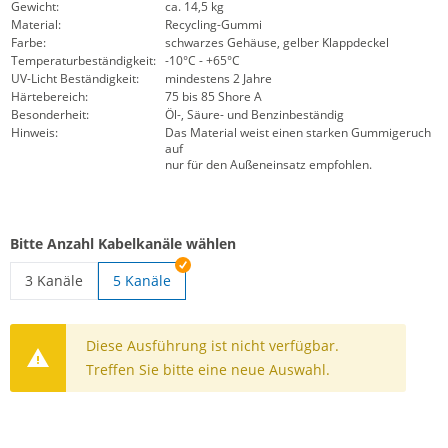
Gewicht:
ca. 14,5 kg
Material:
Recycling-Gummi
Farbe:
schwarzes Gehäuse, gelber Klappdeckel
Temperaturbeständigkeit:
-10°C - +65°C
UV-Licht Beständigkeit:
mindestens 2 Jahre
Härtebereich:
75 bis 85 Shore A
Besonderheit:
Öl-, Säure- und Benzinbeständig
Hinweis:
Das Material weist einen starken Gummigeruch
auf
nur für den Außeneinsatz empfohlen.
Bitte Anzahl Kabelkanäle wählen
3 Kanäle
5 Kanäle
Kabelbrücke befahrbar | 3 Kanäle
Diese Ausführung ist nicht verfügbar.
Treffen Sie bitte eine neue Auswahl.