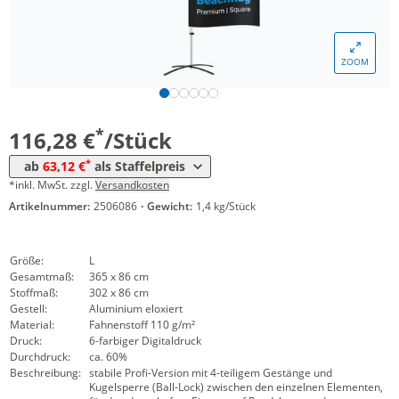
*
ab 30 Stück
103,17 €
*
ab 50 Stück
70,40 €
ZOOM
*
ab 100 Stück
66,76 €
*
ab 150 Stück
63,12 €
*
116,28 €
/Stück
*
ab
63,12 €
als Staffelpreis
*inkl. MwSt. zzgl.
Versandkosten
Artikelnummer:
2506086
·
Gewicht:
1,4 kg/Stück
Größe:
L
Gesamtmaß:
365 x 86 cm
Stoffmaß:
302 x 86 cm
Gestell:
Aluminium eloxiert
Material:
Fahnenstoff 110 g/m²
Druck:
6-farbiger Digitaldruck
Durchdruck:
ca. 60%
Beschreibung:
stabile Profi-Version mit 4-teiligem Gestänge und
Kugelsperre (Ball-Lock) zwischen den einzelnen Elementen,