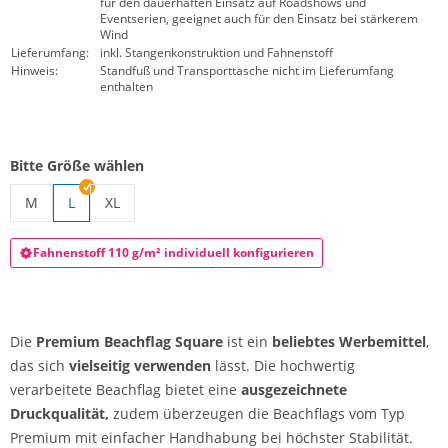
für den dauerhaften Einsatz auf Roadshows und
Eventserien, geeignet auch für den Einsatz bei stärkerem
Wind
Lieferumfang:
inkl. Stangenkonstruktion und Fahnenstoff
Hinweis:
Standfuß und Transporttasche nicht im Lieferumfang
enthalten
Bitte Größe wählen
M
L
XL
Beachflag Square | M
Beachflag Square | XL
Fahnenstoff 110 g/m² individuell konfigurieren
Die
Premium
Beachflag Square
ist ein
beliebtes Werbemittel
,
das sich
vielseitig verwenden
lässt. Die hochwertig
verarbeitete Beachflag bietet eine
ausgezeichnete
Druckqualität,
zudem überzeugen die Beachflags vom Typ
Premium mit einfacher Handhabung bei höchster Stabilität.