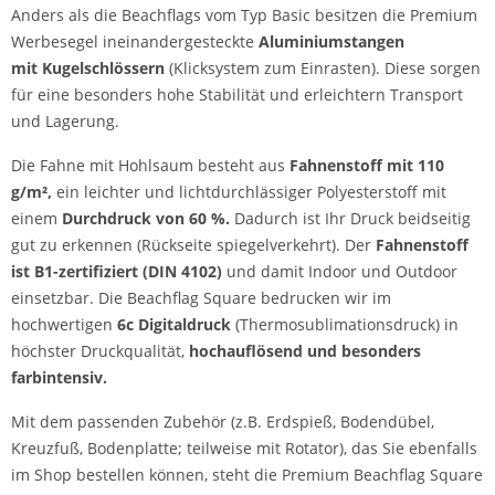
Anders als die Beachflags vom Typ Basic besitzen die Premium
Werbesegel ineinandergesteckte
Aluminiumstangen
mit
Kugelschlössern
(Klicksystem zum Einrasten). Diese sorgen
für eine besonders hohe Stabilität und erleichtern Transport
und Lagerung.
Die Fahne mit Hohlsaum besteht aus
Fahnenstoff mit 110
g/m²,
ein leichter und lichtdurchlässiger Polyesterstoff mit
einem
Durchdruck von 60 %.
Dadurch ist Ihr Druck beidseitig
gut zu erkennen (Rückseite spiegelverkehrt). Der
Fahnenstoff
ist B1-zertifiziert (DIN 4102)
und damit Indoor und Outdoor
einsetzbar. Die Beachflag Square bedrucken wir im
hochwertigen
6c Digitaldruck
(Thermosublimationsdruck) in
höchster Druckqualität,
hochauflösend und besonders
farbintensiv.
Mit dem passenden Zubehör (z.B. Erdspieß, Bodendübel,
Kreuzfuß, Bodenplatte; teilweise mit Rotator), das Sie ebenfalls
im Shop bestellen können, steht die Premium Beachflag Square