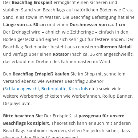
Der
Beachflag Erdspieß
ermöglicht einen sicheren und
stabilen Stand von Beachflags auf natürlichen Böden wie Gras,
Sand, Kies sowie im Wasser. Die Beachflag Befestigung hat eine
Länge von ca. 50 cm
und einen
Durchmesser von ca. 1 cm
.
Der Erdnagel wird – ähnlich wie Zeltheringe – einfach in den
Boden gesteckt und eignet sich sehr gut für festere Böden. Der
Beachflag Bodenanker besteht aus robustem
silbernen Metall
und verfügt über einen
Rotator
(nach ca. 36 cm angeschweißt),
das erlaubt ein Drehen des Fahnenmasten im Wind.
Den
Beachflag Erdspieß kaufen
Sie im Shop mit schnellem
Versand ebenso wie weiteres Beachflag Zubehör
(
Schlauchgewicht
,
Bodenplatte
,
Kreuzfuß
etc.) sowie viele
weitere Werbemöglichkeiten wie Werbefahnen, Rollup Banner,
Displays uvm.
Bitte beachten Sie:
Der Erdspieß ist
passgenau für unsere
Beachflags konzipiert
. Theoretisch kann er auch mit anderen
Beachflags kombiniert werden, stellen Sie jedoch sicher, dass
diese auf den Pin (ø 16 mm) passen!