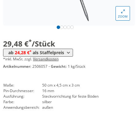
Menge
Preis
ZOOM
*
ab 10 Stück
26,01 €
*
ab 20 Stück
24,28 €
*
29,48 €
/Stück
*
ab
24,28 €
als Staffelpreis
*inkl. MwSt. zzgl.
Versandkosten
Artikelnummer:
2506057
·
Gewicht:
1 kg/Stück
Maße:
50 cm x 4,5 cm x 3 cm
Pin-Durchmesser:
16 mm
Ausführung:
Steckvorrichtung für feste Böden
Farbe:
silber
Anwendungsbereich:
außen