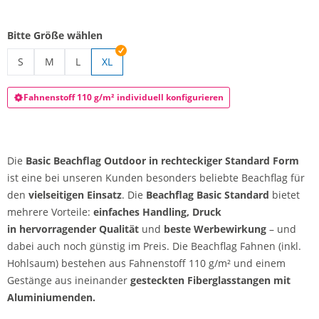
Bitte Größe wählen
S
M
L
XL
Beachflag Outdoor | S
Beachflag Outdoor | M
Beachflag Outdoor
Fahnenstoff 110 g/m² individuell konfigurieren
Die
Basic
Beachflag Outdoor in rechteckiger Standard Form
ist eine bei unseren Kunden besonders beliebte Beachflag für
den
vielseitigen Einsatz
. Die
Beachflag Basic Standard
bietet
mehrere Vorteile:
einfaches Handling, Druck
in
hervorragender Qualität
und
beste Werbewirkung
– und
dabei auch noch günstig im Preis. Die Beachflag Fahnen (inkl.
Hohlsaum) bestehen aus Fahnenstoff 110 g/m² und einem
Gestänge aus ineinander
gesteckten Fiberglasstangen mit
Aluminiumenden.