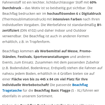
Fahnenstoff ist ein leichter, lichtdurchlässiger Stoff mit
60%
Durchdruck
– das Motiv ist so beidseitig gut sichtbar. Die
Beachflag bedrucken wir im
hochauflösenden 6 c Digitaldruck
(Thermosublimationsdruck) mit
intensiven Farben
nach Ihren
individuellen Vorgaben. Die Werbefahne ist standardmäßig
B1-
zertifiziert
(DIN 4102) und daher Indoor und Outdoor
verwendbar. Die Beachflag ist auch in anderen Formen
erhältlich, z.B. in Tropfenform.
Beachflags kommen
als Werbemittel auf Messe, Promo-
Ständen, Festivals, Sportveranstaltungen
und anderen
Events, zum Einsatz. Zusammen mit dem passenden Zubehör
(z.B. Bodendübel, Bodenkreuz, Erdspieß) stehen die Fahnen auf
nahezu jedem Boden, erhältlich in 4 Größen bieten sie auf
einer
Fläche von bis zu 445 x 84 cm viel Platz für Ihre
individuelle Werbebotschaft!
Die passende
Beachflag
Tragetasche
für die
Beachflag Basic Flagge
(S - XL) führen wir
ebenfalls in unserem Sortiment.