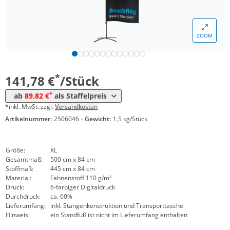
*
ab 30 Stück
128,66 €
*
ab 50 Stück
101,96 €
ZOOM
*
ab 100 Stück
97,10 €
*
ab 150 Stück
89,82 €
*
141,78 €
/Stück
*
ab
89,82 €
als Staffelpreis
*inkl. MwSt. zzgl.
Versandkosten
Artikelnummer:
2506046
·
Gewicht:
1,5 kg/Stück
Größe:
XL
Gesamtmaß:
500 cm x 84 cm
Stoffmaß:
445 cm x 84 cm
Material:
Fahnenstoff 110 g/m²
Druck:
6-farbiger Digitaldruck
Durchdruck:
ca. 60%
Lieferumfang:
inkl. Stangenkonstruktion und Transporttasche
Hinweis:
ein Standfuß ist nicht im Lieferumfang enthalten