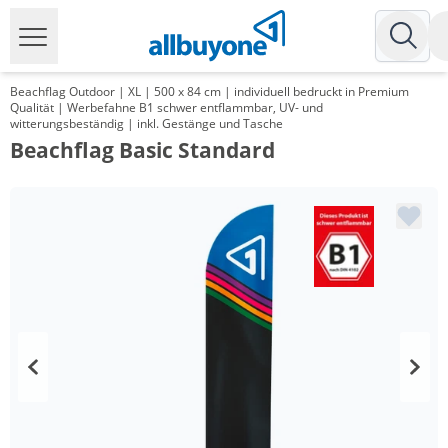
Beachflag Outdoor | XL | 500 x 84 cm | individuell bedruckt in Premium
Qualität | Werbefahne B1 schwer entflammbar, UV- und
witterungsbeständig | inkl. Gestänge und Tasche
Beachflag Basic Standard
Menge
Preis
*
ab 10 Stück
137,16 €
*
ab 20 Stück
133,52 €