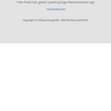
* Alle Preise inkl. gesetzl. jeweils gültiger Mehrwertsteuer zzgl.
Versandkosten
copyright © allbuyone gmbh. Alle Rechte reserviert.