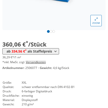
ZOOM
Menge
Preis
*
ab 4 Stück
334,56 €
33,72 €*/1m²
*
360,06 €
/Stück
*
ab
334,56 €
als Staffelpreis
36,29 €*/1 m²
*inkl. MwSt. zzgl.
Versandkosten
Artikelnummer:
2506077
·
Gewicht:
4,6 kg/Stück
Größe:
XXL
Qualität:
schwer entflammbar nach DIN 4102-B1
Druck:
6-farbiger Digitaldruck
Druckfläche:
einseitig
Material:
Displaystoff
Gewicht:
210 g/m²