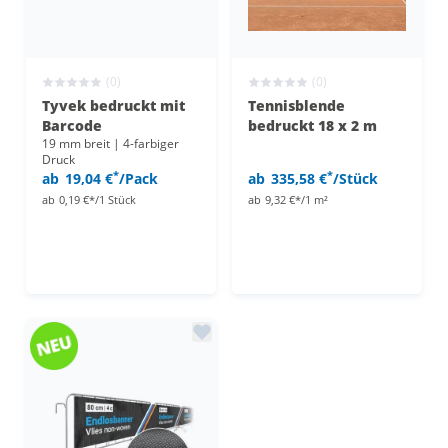
(0)
(0)
Tyvek bedruckt mit
Tennisblende
Barcode
bedruckt 18 x 2 m
19 mm breit | 4-farbiger
Druck
*
*
ab
19,04 €
/Pack
ab
335,58 €
/Stück
ab
0,19 €*/1 Stück
ab
9,32 €*/1 m²