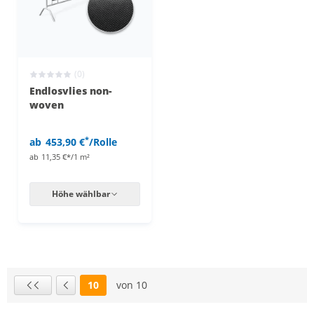
(0)
Endlosvlies non-
woven
*
ab
453,90 €
/Rolle
ab
11,35 €*/1 m²
Höhe wählbar
10
von 10
Seite
Erste Seite
Vorherige Seite