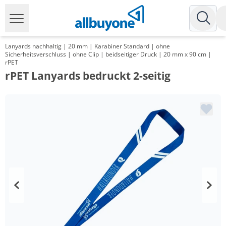
Lanyards nachhaltig | 20 mm | Karabiner Standard | ohne
Sicherheitsverschluss | ohne Clip | beidseitiger Druck | 20 mm x 90 cm |
rPET
rPET Lanyards bedruckt 2-seitig
Menge
Preis
*
ab 2 Pack
99,96 €
1,00 €*/1Stück
*
ab 3 Pack
95,91 €
0,96 €*/1Stück
*
ab 5 Pack
91,99 €
0,92 €*/1Stück