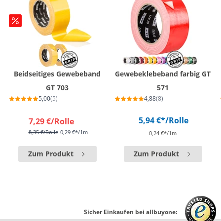
Beidseitiges Gewebeband
Gewebeklebeband farbig GT
GT 703
571
5,00
(5)
4,88
(8)
5,94 €*
/Rolle
7,29 €
/Rolle
8,35 €
/Rolle
0,29 €*/1m
0,24 €*/1m
Zum Produkt
Zum Produkt
Sicher Einkaufen bei allbuyone: