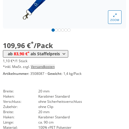
*
ab 10 Pack
89,96 €
0,90 €*/1Stück
ZOOM
*
ab 30 Pack
87,94 €
0,88 €*/1Stück
*
ab 50 Pack
85,92 €
0,86 €*/1Stück
*
109,96 €
/Pack
*
ab 100 Pack
83,90 €
0,84 €*/1Stück
*
ab
83,90 €
als Staffelpreis
1,10 €*/1 Stück
*inkl. MwSt. zzgl.
Versandkosten
Artikelnummer:
3508087
·
Gewicht:
1,4 kg/Pack
Breite:
20 mm
Haken:
Karabiner Standard
Verschluss:
ohne Sicherheitsverschluss
Zubehör:
ohne Clip
Breite:
20 mm
Haken:
Karabiner Standard
Länge:
ca. 90 cm
Material:
100% rPET Polyester