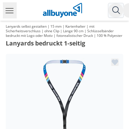
Lanyards selbst gestalten | 15 mm | Kartenhalter | mit
Sicherheitsverschluss | ohne Clip | Länge 90 cm | Schlüsselbänder
bedruckt mit Logo oder Motiv | fotorealistischer Druck | 100 % Polyester
Lanyards bedruckt 1-seitig
Menge
Preis
*
ab 2 Pack
115,91 €
1,16 €*/1Stück
*
ab 3 Pack
111,98 €
1,12 €*/1Stück
*
ab 5 Pack
107,93 €
1,08 €*/1Stück