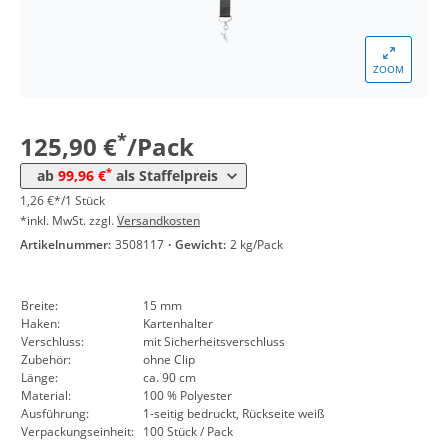
*
ab 10 Pack
105,91 €
1,06 €*/1Stück
*
ab 30 Pack
103,89 €
1,04 €*/1Stück
ZOOM
*
ab 50 Pack
101,98 €
1,02 €*/1Stück
*
125,90 €
/Pack
*
ab 100 Pack
99,96 €
1,00 €*/1Stück
*
ab
99,96 €
als Staffelpreis
1,26 €*/1 Stück
*inkl. MwSt. zzgl.
Versandkosten
Artikelnummer:
3508117
·
Gewicht:
2 kg/Pack
Breite:
15 mm
Haken:
Kartenhalter
Verschluss:
mit Sicherheitsverschluss
Zubehör:
ohne Clip
Länge:
ca. 90 cm
Material:
100 % Polyester
Ausführung:
1-seitig bedruckt, Rückseite weiß
Verpackungseinheit:
100 Stück / Pack