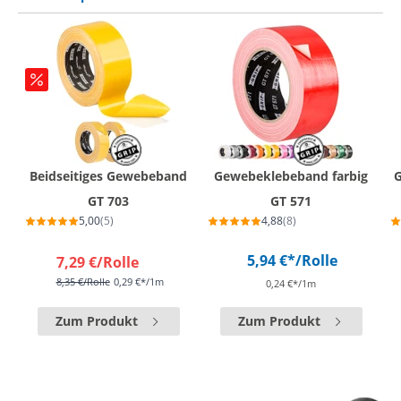
Beidseitiges Gewebeband
Gewebeklebeband farbig
GT 703
GT 571
5,00
(5)
4,88
(8)
5,94 €*
/Rolle
7,29 €
/Rolle
8,35 €
/Rolle
0,29 €*/1m
0,24 €*/1m
Zum Produkt
Zum Produkt