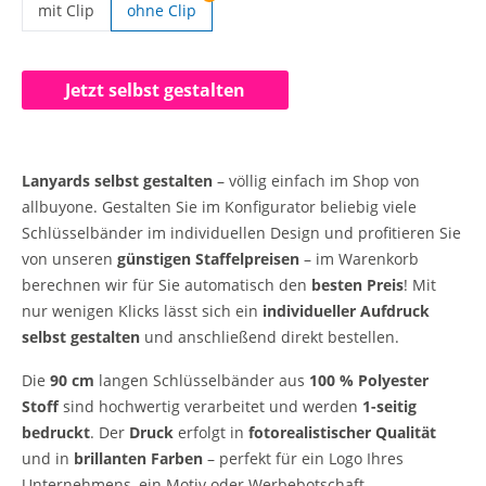
mit Clip
ohne Clip
Lanyards selbst gestalten | mit Clip
Jetzt selbst gestalten
Lanyards selbst gestalten
– völlig einfach im Shop von
allbuyone. Gestalten Sie im Konfigurator beliebig viele
Schlüsselbänder im individuellen Design und profitieren Sie
von unseren
günstigen Staffelpreisen
– im Warenkorb
berechnen wir für Sie automatisch den
besten Preis
! Mit
nur wenigen Klicks lässt sich ein
individueller Aufdruck
selbst gestalten
und anschließend direkt bestellen.
Die
90 cm
langen Schlüsselbänder aus
100 % Polyester
Stoff
sind hochwertig verarbeitet und werden
1-seitig
bedruckt
. Der
Druck
erfolgt in
fotorealistischer Qualität
und in
brillanten Farben
– perfekt für ein Logo Ihres
Unternehmens, ein Motiv oder Werbebotschaft.