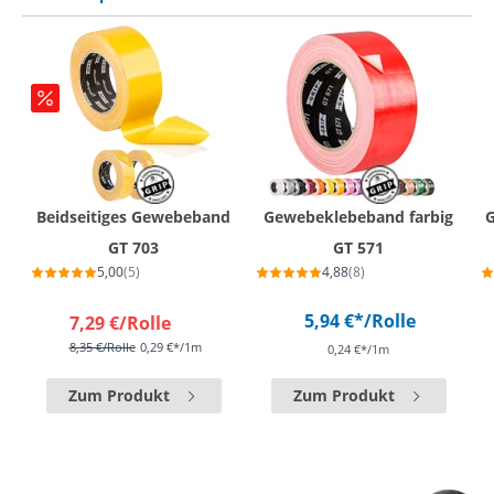
Beidseitiges Gewebeband
Gewebeklebeband farbig
GT 703
GT 571
5,00
(5)
4,88
(8)
5,94 €*
/Rolle
7,29 €
/Rolle
8,35 €
/Rolle
0,29 €*/1m
0,24 €*/1m
Zum Produkt
Zum Produkt