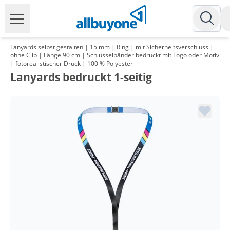
Lanyards selbst gestalten | 15 mm | Ring | mit Sicherheitsverschluss |
ohne Clip | Länge 90 cm | Schlüsselbänder bedruckt mit Logo oder Motiv
| fotorealistischer Druck | 100 % Polyester
Lanyards bedruckt 1-seitig
Menge
Preis
*
ab 2 Pack
109,96 €
1,10 €*/1Stück
*
ab 3 Pack
105,91 €
1,06 €*/1Stück
*
ab 5 Pack
101,98 €
1,02 €*/1Stück