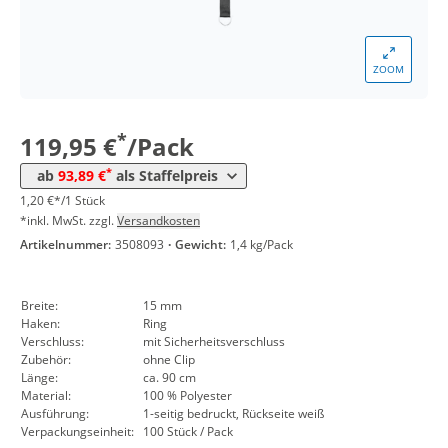
*
ab 10 Pack
99,96 €
1,00 €*/1Stück
*
ab 30 Pack
97,94 €
0,98 €*/1Stück
ZOOM
*
ab 50 Pack
95,91 €
0,96 €*/1Stück
*
119,95 €
/Pack
*
ab 100 Pack
93,89 €
0,94 €*/1Stück
*
ab
93,89 €
als Staffelpreis
1,20 €*/1 Stück
*inkl. MwSt. zzgl.
Versandkosten
Artikelnummer:
3508093
·
Gewicht:
1,4 kg/Pack
Breite:
15 mm
Haken:
Ring
Verschluss:
mit Sicherheitsverschluss
Zubehör:
ohne Clip
Länge:
ca. 90 cm
Material:
100 % Polyester
Ausführung:
1-seitig bedruckt, Rückseite weiß
Verpackungseinheit:
100 Stück / Pack