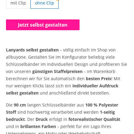
mit Clip
ohne Clip
Lanyards selbst gestalten | mit Clip
Jetzt selbst gestalten
Lanyards selbst gestalten
– völlig einfach im Shop von
allbuyone. Gestalten Sie im Konfigurator beliebig viele
Schlüsselbänder im individuellen Design und profitieren Sie
von unseren
günstigen Staffelpreisen
– im Warenkorb
berechnen wir für Sie automatisch den
besten Preis
! Mit
nur wenigen Klicks lässt sich ein
individueller Aufdruck
selbst gestalten
und anschließend direkt bestellen.
Die
90 cm
langen Schlüsselbänder aus
100 % Polyester
Stoff
sind hochwertig verarbeitet und werden
1-seitig
bedruckt
. Der
Druck
erfolgt in
fotorealistischer Qualität
und in
brillanten Farben
– perfekt für ein Logo Ihres
Unternehmens, ein Motiv oder Werbebotschaft.