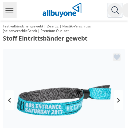
Festivalbändchen gewebt | 2-seitig | Plastik-Verschluss
(selbstverschließend) | Premium Qualität
Stoff Eintrittsbänder gewebt
Menge
Preis
*
ab 2 Pack
129,95 €
1,30 €*/1Stück
*
ab 3 Pack
96,99 €
0,97 €*/1Stück
*
ab 5 Pack
72,00 €
0,72 €*/1Stück