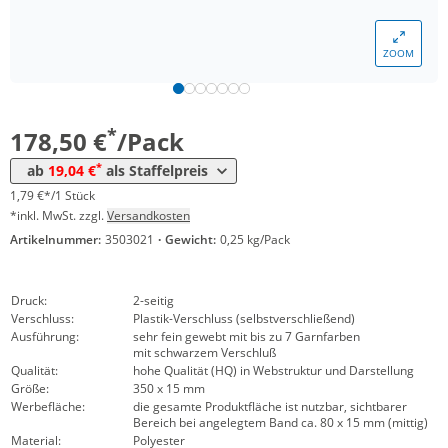
*
ab 10 Pack
46,41 €
0,46 €*/1Stück
ZOOM
*
ab 30 Pack
32,13 €
0,32 €*/1Stück
*
ab 50 Pack
28,56 €
0,29 €*/1Stück
*
178,50 €
/Pack
*
ab 100 Pack
20,23 €
0,20 €*/1Stück
*
ab
19,04 €
als Staffelpreis
*
ab 200 Pack
19,04 €
0,19 €*/1Stück
1,79 €*/1 Stück
*inkl. MwSt. zzgl.
Versandkosten
Artikelnummer:
3503021
·
Gewicht:
0,25 kg/Pack
Druck:
2-seitig
Verschluss:
Plastik-Verschluss (selbstverschließend)
Ausführung:
sehr fein gewebt mit bis zu 7 Garnfarben
mit schwarzem Verschluß
Qualität:
hohe Qualität (HQ) in Webstruktur und Darstellung
Größe:
350 x 15 mm
Werbefläche:
die gesamte Produktfläche ist nutzbar, sichtbarer
Bereich bei angelegtem Band ca. 80 x 15 mm (mittig)
Material:
Polyester