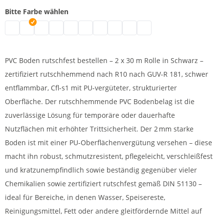
Bitte Farbe wählen
PVC rutschfest | grau
PVC rutschfest | schwarz
PVC rutschfest | weiß
PVC rutschfest | blau
PVC rutschfest | rot
PVC rutschfest | hellgrau
PVC rutschfest | gelb
PVC rutschfest | orange
PVC rutschfest | anis
PVC rutschfest | anthrazi
PVC Boden rutschfest bestellen – 2 x 30 m Rolle in Schwarz –
zertifiziert rutschhemmend nach R10 nach GUV-R 181, schwer
entflammbar, Cfl-s1 mit PU-vergüteter, strukturierter
Oberfläche. Der rutschhemmende PVC Bodenbelag ist die
zuverlässige Lösung für temporäre oder dauerhafte
Nutzflächen mit erhöhter Trittsicherheit. Der 2 mm starke
Boden ist mit einer PU-Oberflächenvergütung versehen – diese
macht ihn robust, schmutzresistent, pflegeleicht, verschleißfest
und kratzunempfindlich sowie beständig gegenüber vieler
Chemikalien sowie zertifiziert rutschfest gemäß DIN 51130 –
ideal für Bereiche, in denen Wasser, Speisereste,
Reinigungsmittel, Fett oder andere gleitfördernde Mittel auf