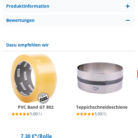
Produktinformation
Bewertungen
Dazu empfehlen wir
PVC Band GT 802
Teppichschneideschiene
5,00
(1)
5,00
(5)
7,30 €*
/Rolle