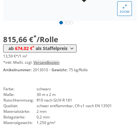
*
ab 4 Rollen
774,98 €
12,92 €*/1m²
ZOOM
*
ab 10 Rollen
716,36 €
11,94 €*/1m²
*
ab 20 Rollen
674,02 €
11,23 €*/1m²
*
815,66 €
/Rolle
*
ab
674,02 €
als Staffelpreis
13,59 €*/1 m²
*inkl. MwSt. zzgl.
Versandkosten
Artikelnummer:
2013010
·
Gewicht:
75 kg/Rolle
Farbe:
schwarz
Maße:
30 m x 2 m
Rutschhemmung:
R10 nach GUV-R 181
Qualität:
schwer entflammbar, Cfl-s1 nach EN 13501
Materialstärke:
2 mm
Belagstärke:
0,2 mm
Materialgewicht:
1.250 g/m²